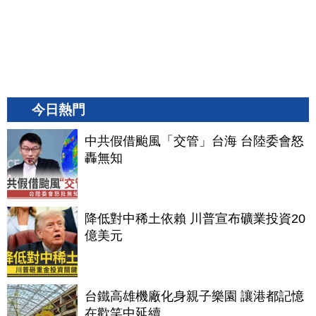
今日熱門
中共假借颱風「交管」台海 台陸委會怒
轟無知
降低對中稀土依賴 川普宣布礦業投資20
億美元
台鐵高雄機廠化身親子樂園 讓港都記憶
在歡笑中延續