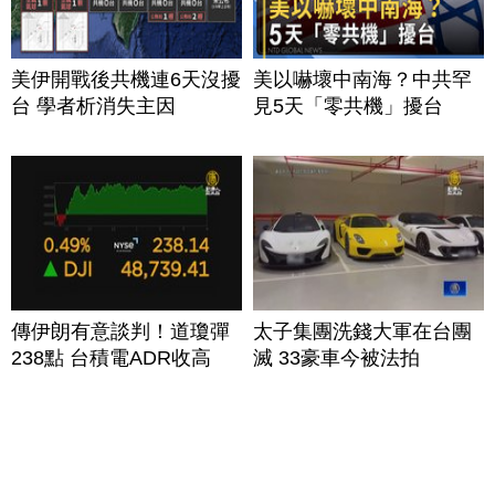
美伊開戰後共機連6天沒擾
美以嚇壞中南海？中共罕
台 學者析消失主因
見5天「零共機」擾台
傳伊朗有意談判！道瓊彈
太子集團洗錢大軍在台團
238點 台積電ADR收高
滅 33豪車今被法拍