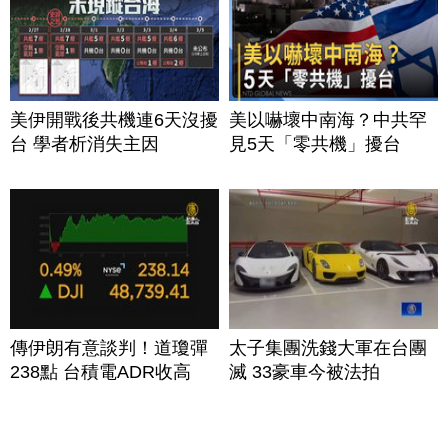
美伊開戰後共機連6天沒擾
美以嚇壞中南海？中共罕
台 學者析消失主因
見5天「零共機」擾台
傳伊朗有意談判！道瓊彈
太子集團洗錢大軍在台團
238點 台積電ADR收高
滅 33豪車今被法拍