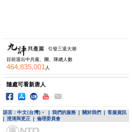
引發三退大潮
目前退出中共黨、團、隊總人數
464,835,001
人
隨處可看新唐人
語言：
中文(台灣)
|
我們的服務
|
關於我們
|
客服資訊
|
澄清與更正
|
倫理委員會