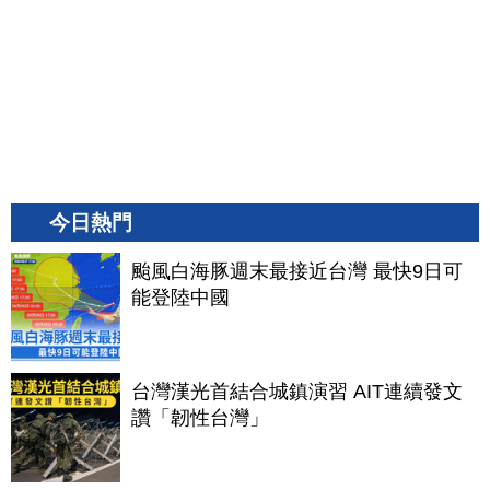
今日熱門
颱風白海豚週末最接近台灣 最快9日可
能登陸中國
台灣漢光首結合城鎮演習 AIT連續發文
讚「韌性台灣」