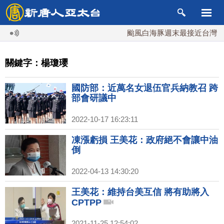
颱風白海豚週末最接近台灣 最快
關鍵字：楊瓊瓔
國防部：近萬名女退伍官兵納教召 跨
部會研議中
2022-10-17 16:23:11
凍漲虧損 王美花：政府絕不會讓中油
倒
2022-04-13 14:30:20
王美花：維持台美互信 將有助將入
CPTPP
2021-11-25 12:54:02