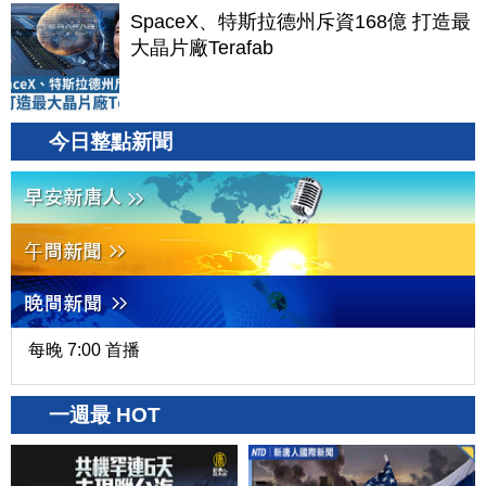
SpaceX、特斯拉德州斥資168億 打造最
大晶片廠Terafab
今日整點新聞
每晚 7:00 首播
一週最 HOT