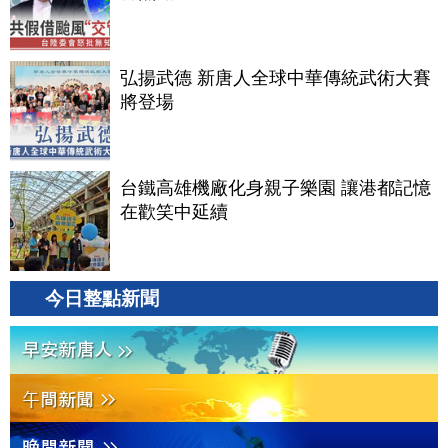
弘揚武德 新唐人全球中華傳統武術大賽
將登場
台鐵高雄機廠化身親子樂園 讓港都記憶
在歡笑中延續
今日整點新聞