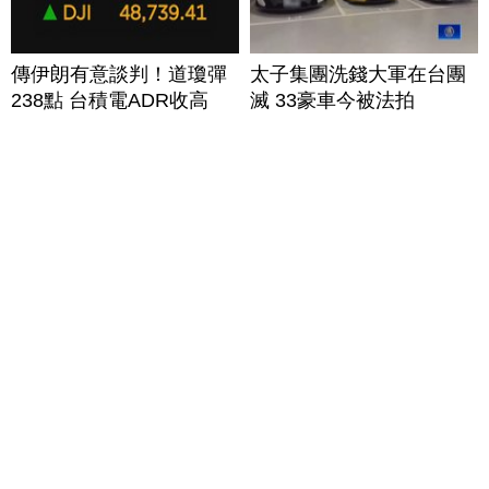
傳伊朗有意談判！道瓊彈
太子集團洗錢大軍在台團
238點 台積電ADR收高
滅 33豪車今被法拍