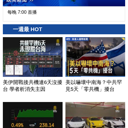
每晚 7:00 首播
一週最 HOT
美伊開戰後共機連6天沒擾
美以嚇壞中南海？中共罕
台 學者析消失主因
見5天「零共機」擾台