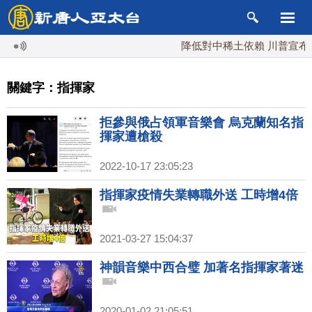
降低對中稀土依賴 川普宣布礦業
關鍵字：指揮家
拒參與俄占領軍音樂會 烏克蘭知名指
揮家遭槍殺
2022-10-17 23:05:23
指揮家疫情失業轉職外送 工時增4倍
2021-03-27 15:04:37
神韻音樂中西合璧 加著名指揮家著迷
2020-01-02 21:05:51