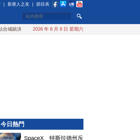
賽
|
新唐人之友
|
節目表
鎮演習 AIT連續發文讚「韌性台灣」
2026 年 8 月 8 日 星期六
搞分化？美情報：普京
今日熱門
SpaceX、特斯拉德州斥