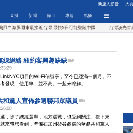
新唐人影音
|
大
直播
新聞
節目
專題
點播
白海豚週末最接近台灣 最快9日可能登陸中國
台灣漢光首結合城
無線網絡 紐約客興趣缺缺
:33:29
inkNYC項目的Wi-Fi信號亭，至今已經滿一個月。不
記者發現，使用率，並不高。一起來瞭解。
共和黨人宣佈參選聯邦眾議員
:26:08
大選，除了總統選舉，地方選戰，也受到關注。接下來，
們就來帶您看到，準備在加州矽谷參選的華裔共和黨人，