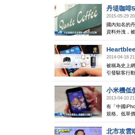
丹堤咖啡
2015-05-29 20
國內知名的丹
資料外洩，
在電子交易
但個資的安
Heart
2014-04-18 21
被稱為史上網路
引發駭客行
易的購物網
覽無遺。
小米機低
2013-04-10 21
有「中國iP
規格、低單價
稱為iPho
全的問題？
北市攻雲