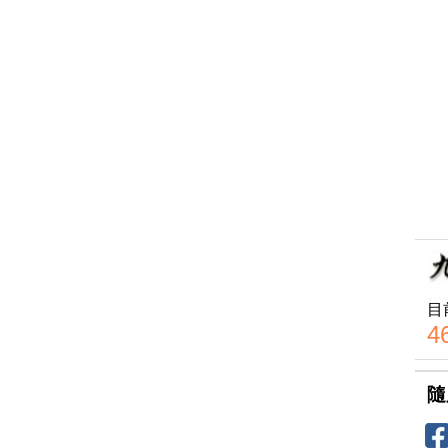
目
4
隨