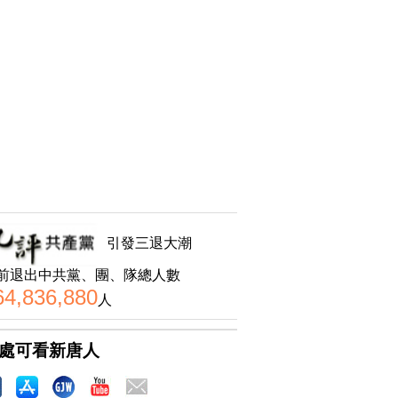
引發三退大潮
前退出中共黨、團、隊總人數
64,836,880
人
處可看新唐人