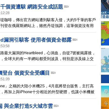
5千個資遭駭 網路安全成話題
:12:28
堤咖啡，傳出官方網站遭到駭客入侵，大約5千筆的客戶
被刊登在俄羅斯網站上，雖然丹堤強調，這筆個資沒有用
，純粹用來寄送電子報，已經移除相關資訊，報警處理，
全問題，再次成為民眾關注焦點。
bleed漏洞引駭客 使用者個資全都露
:53:58
最大漏洞的Heartbleed，心淌血，自從7號被揭露後，
動，全球大約有一半網站都受到波及，特別是涉及線上交
站，使用者只要上網購物、登入帳號密碼，個資恐怕將一
價登台 個資安全受矚目
:51:39
hone」之稱的大陸小米機2S，4月底將登台販售，主打高
，再加上與iPhone十分相近的外型硬體，也讓小米機被
ne山寨機，如今傾銷台灣，低單價的背後，是否隱藏個資安
我們的分析報導。
端 與企業打造5大城市雲