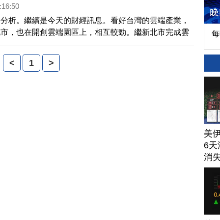
:16:50
的分析。繼續是今天的財經訊息。看好台灣的雲端產業，
北市，也在開創雲端園區上，相互較勁。繼新北市完成雲
每
證城市之後，今天(2日)上午，台北市長郝龍斌和華碩電
崇棠，也為市民專屬的城市雲舉辦啟動儀式，一口氣推出
<
1
>
健康、教育等5大雲端服務，要讓台北市成為世界雲端的
美
6天
消