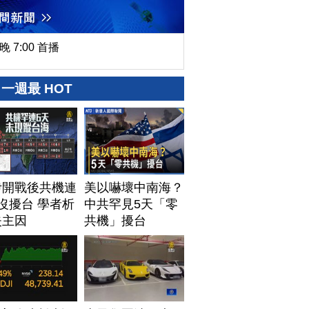
晚 7:00 首播
一週最 HOT
伊開戰後共機連
美以嚇壞中南海？
沒擾台 學者析
中共罕見5天「零
失主因
共機」擾台