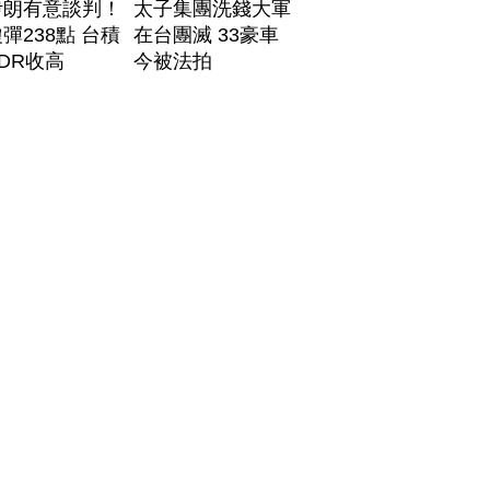
伊朗有意談判！
太子集團洗錢大軍
彈238點 台積
在台團滅 33豪車
DR收高
今被法拍