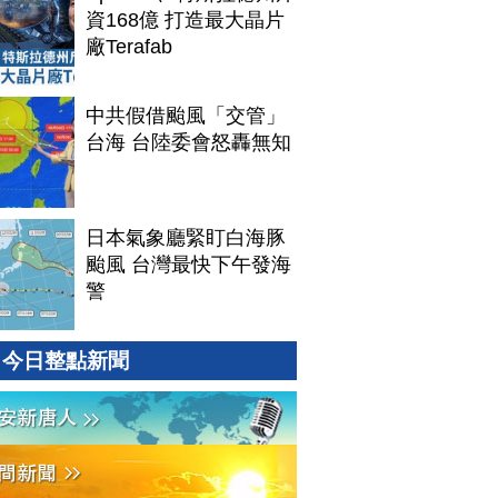
資168億 打造最大晶片
廠Terafab
中共假借颱風「交管」
台海 台陸委會怒轟無知
日本氣象廳緊盯白海豚
颱風 台灣最快下午發海
警
今日整點新聞