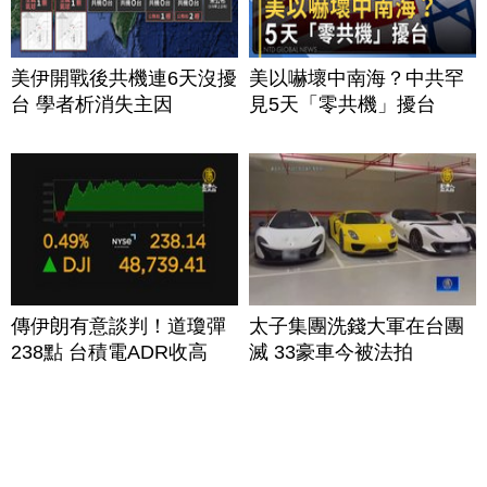
美伊開戰後共機連6天沒擾
美以嚇壞中南海？中共罕
台 學者析消失主因
見5天「零共機」擾台
傳伊朗有意談判！道瓊彈
太子集團洗錢大軍在台團
238點 台積電ADR收高
滅 33豪車今被法拍