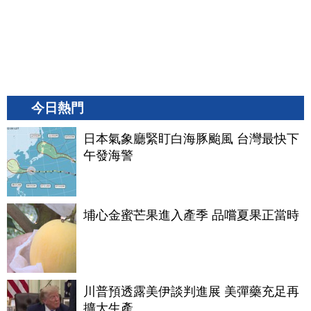
今日熱門
日本氣象廳緊盯白海豚颱風 台灣最快下
午發海警
埔心金蜜芒果進入產季 品嚐夏果正當時
川普預透露美伊談判進展 美彈藥充足再
擴大生產