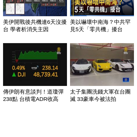
美伊開戰後共機連6天沒擾
美以嚇壞中南海？中共罕
台 學者析消失主因
見5天「零共機」擾台
傳伊朗有意談判！道瓊彈
太子集團洗錢大軍在台團
238點 台積電ADR收高
滅 33豪車今被法拍