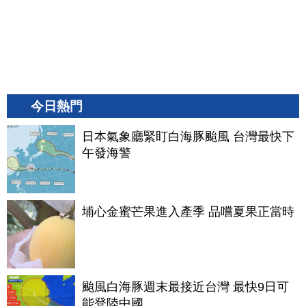
今日熱門
日本氣象廳緊盯白海豚颱風 台灣最快下
午發海警
埔心金蜜芒果進入產季 品嚐夏果正當時
颱風白海豚週末最接近台灣 最快9日可
能登陸中國