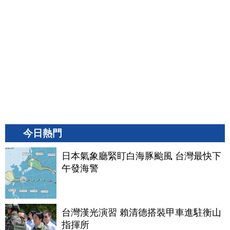
今日熱門
日本氣象廳緊盯白海豚颱風 台灣最快下
午發海警
台灣漢光演習 賴清德搭裝甲車進駐衡山
指揮所