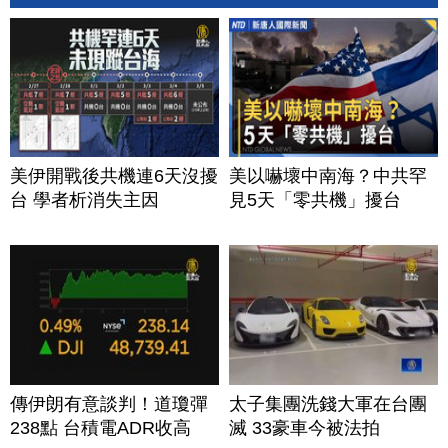
美伊開戰後共機連6天沒擾
美以嚇壞中南海？中共罕
台 學者析消失主因
見5天「零共機」擾台
傳伊朗有意談判！道瓊彈
太子集團洗錢大軍在台團
238點 台積電ADR收高
滅 33豪車今被法拍