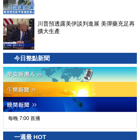
川普預透露美伊談判進展 美彈藥充足再
擴大生產
今日整點新聞
每晚 7:00 首播
一週最 HOT