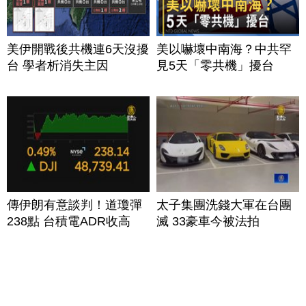
美伊開戰後共機連6天沒擾
美以嚇壞中南海？中共罕
台 學者析消失主因
見5天「零共機」擾台
傳伊朗有意談判！道瓊彈
太子集團洗錢大軍在台團
238點 台積電ADR收高
滅 33豪車今被法拍