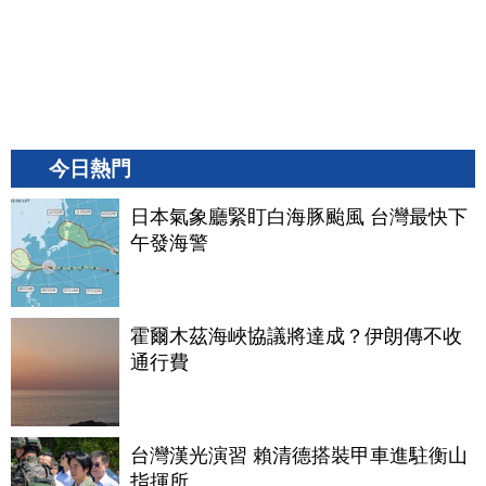
今日熱門
日本氣象廳緊盯白海豚颱風 台灣最快下
午發海警
霍爾木茲海峽協議將達成？伊朗傳不收
通行費
台灣漢光演習 賴清德搭裝甲車進駐衡山
指揮所