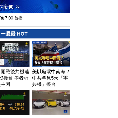
晚 7:00 首播
一週最 HOT
伊開戰後共機連
美以嚇壞中南海？
沒擾台 學者析
中共罕見5天「零
失主因
共機」擾台