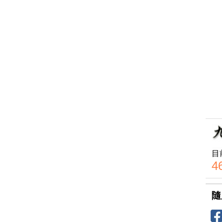
目
4
隨