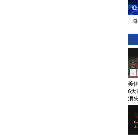
每
美
6天
消