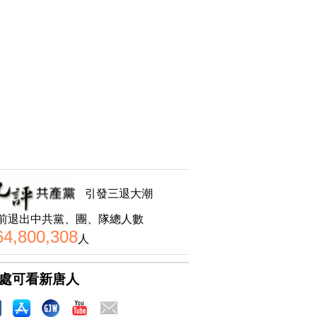
引發三退大潮
前退出中共黨、團、隊總人數
64,800,308
人
處可看新唐人