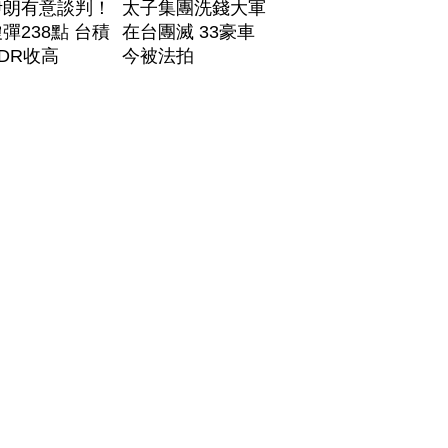
伊朗有意談判！
太子集團洗錢大軍
彈238點 台積
在台團滅 33豪車
DR收高
今被法拍