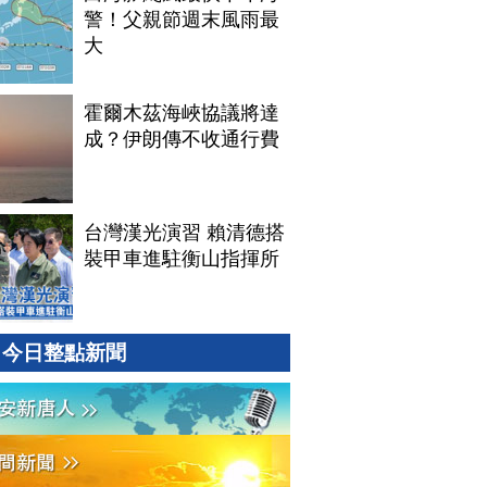
警！父親節週末風雨最
大
霍爾木茲海峽協議將達
成？伊朗傳不收通行費
台灣漢光演習 賴清德搭
裝甲車進駐衡山指揮所
今日整點新聞