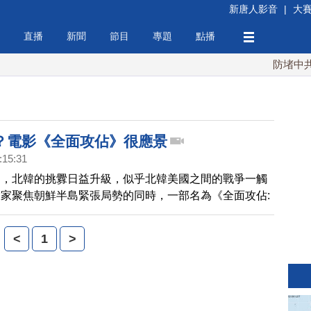
新唐人影音
|
大
直播
新聞
節目
專題
點播
防堵中共！
？電影《全面攻佔》很應景
:15:31
間，北韓的挑釁日益升級，似乎北韓美國之間的戰爭一觸
家聚焦朝鮮半島緊張局勢的同時，一部名為《全面攻佔:
的新電影吸引了大家的注意，因為它實在太應景。
<
1
>