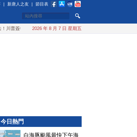
賽
|
新唐人之友
|
節目表
川普簽行政令 對多晶矽課15%關稅
2026 年 8 月 7 日 星期五
白海豚颱風最快下午海警！
今日熱門
白海豚颱風最快下午海