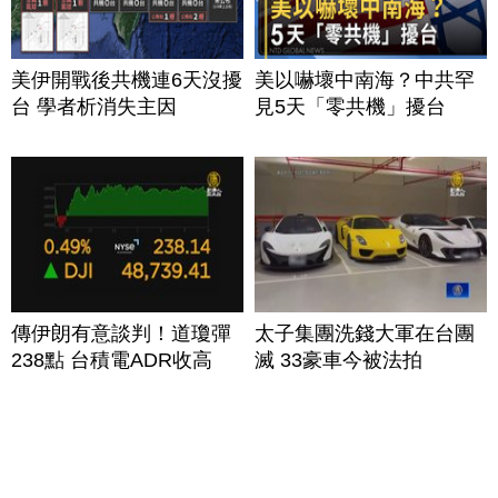
美伊開戰後共機連6天沒擾
美以嚇壞中南海？中共罕
台 學者析消失主因
見5天「零共機」擾台
傳伊朗有意談判！道瓊彈
太子集團洗錢大軍在台團
238點 台積電ADR收高
滅 33豪車今被法拍