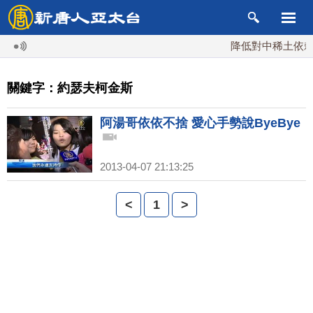
降低對中稀土依賴 
關鍵字：約瑟夫柯金斯
阿湯哥依依不捨 愛心手勢說ByeBye
2013-04-07 21:13:25
<
1
>