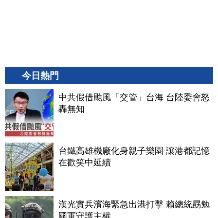
今日熱門
中共假借颱風「交管」台海 台陸委會怒
轟無知
台鐵高雄機廠化身親子樂園 讓港都記憶
在歡笑中延續
漢光實兵濱海緊急出港打擊 賴總統勗勉
國軍守護主權