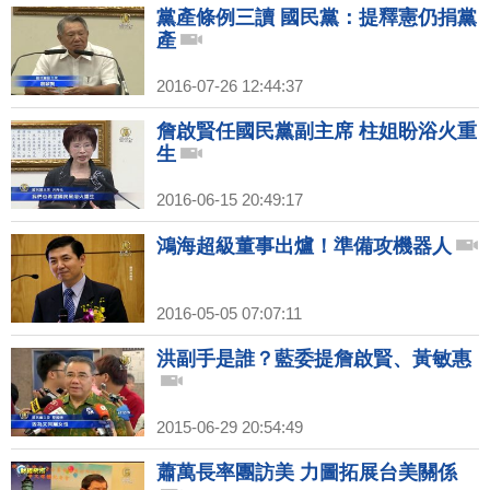
黨產條例三讀 國民黨：提釋憲仍捐黨
產
2016-07-26 12:44:37
詹啟賢任國民黨副主席 柱姐盼浴火重
生
2016-06-15 20:49:17
鴻海超級董事出爐！準備攻機器人
2016-05-05 07:07:11
洪副手是誰？藍委提詹啟賢、黃敏惠
2015-06-29 20:54:49
蕭萬長率團訪美 力圖拓展台美關係