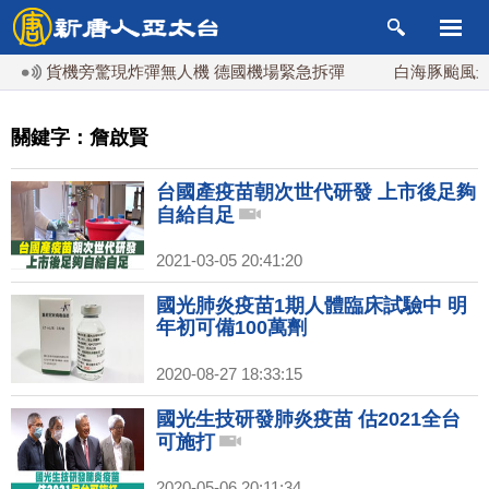
蘭貨機旁驚現炸彈無人機 德國機場緊急拆彈
白海豚颱風最快
關鍵字：詹啟賢
台國產疫苗朝次世代研發 上市後足夠
自給自足
2021-03-05 20:41:20
國光肺炎疫苗1期人體臨床試驗中 明
年初可備100萬劑
2020-08-27 18:33:15
國光生技研發肺炎疫苗 估2021全台
可施打
2020-05-06 20:11:34