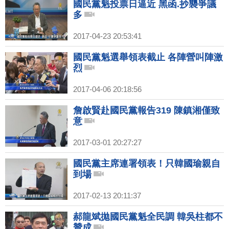
國民黨魁投票日逼近 黑函.抄襲爭議
多
2017-04-23 20:53:41
國民黨魁選舉領表截止 各陣營叫陣激
烈
2017-04-06 20:18:56
詹啟賢赴國民黨報告319 陳鎮湘僅致
意
2017-03-01 20:27:27
國民黨主席連署領表！只韓國瑜親自
到場
2017-02-13 20:11:37
郝龍斌拋國民黨魁全民調 韓吳柱都不
贊成