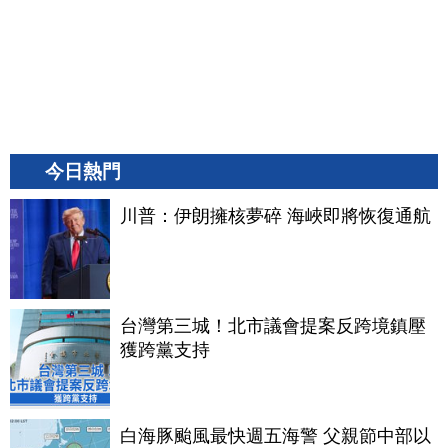
今日熱門
川普：伊朗擁核夢碎 海峽即將恢復通航
台灣第三城！北市議會提案反跨境鎮壓
獲跨黨支持
白海豚颱風最快週五海警 父親節中部以