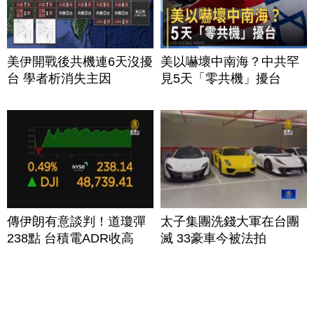
美伊開戰後共機連6天沒擾
美以嚇壞中南海？中共罕
台 學者析消失主因
見5天「零共機」擾台
傳伊朗有意談判！道瓊彈
太子集團洗錢大軍在台團
238點 台積電ADR收高
滅 33豪車今被法拍