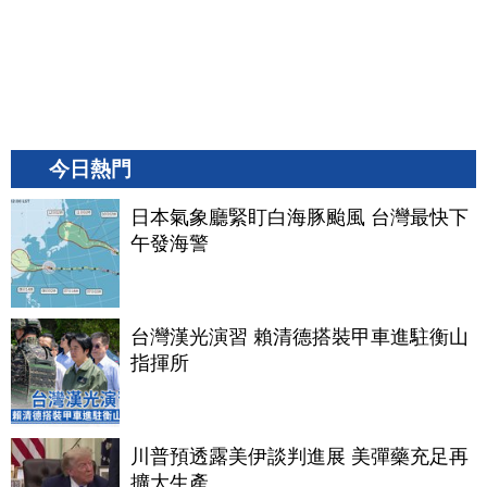
今日熱門
日本氣象廳緊盯白海豚颱風 台灣最快下
午發海警
台灣漢光演習 賴清德搭裝甲車進駐衡山
指揮所
川普預透露美伊談判進展 美彈藥充足再
擴大生產