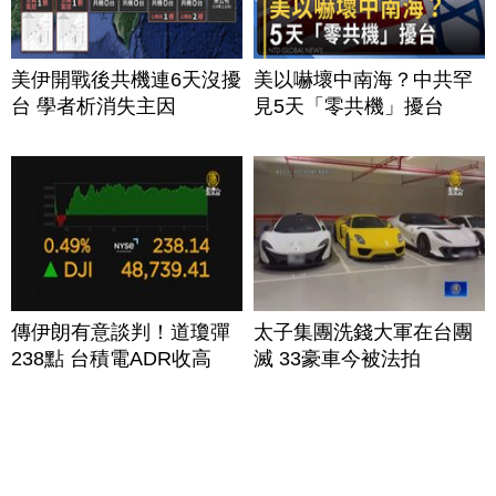
美伊開戰後共機連6天沒擾
美以嚇壞中南海？中共罕
台 學者析消失主因
見5天「零共機」擾台
傳伊朗有意談判！道瓊彈
太子集團洗錢大軍在台團
238點 台積電ADR收高
滅 33豪車今被法拍