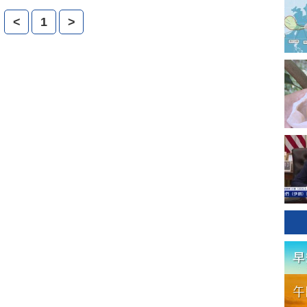
萬英鎊。
<
1
>