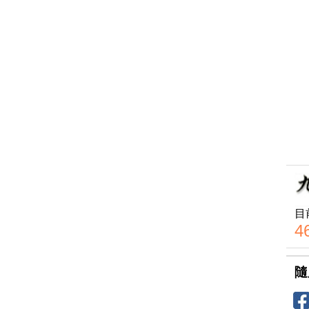
目
4
隨