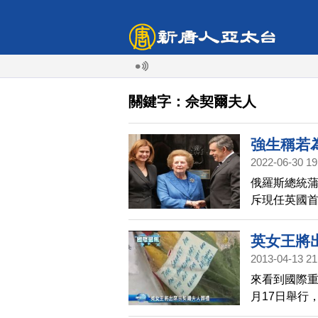
關鍵字：佘契爾夫人
強生稱若
2022-06-30 19
俄羅斯總統
斥現任英國
論調。
英女王將
2013-04-13 21
來看到國際重
月17日舉行
王和夫婿將