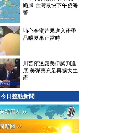
颱風 台灣最快下午發海
警
埔心金蜜芒果進入產季
品嚐夏果正當時
川普預透露美伊談判進
展 美彈藥充足再擴大生
產
今日整點新聞