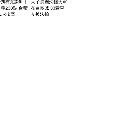
伊朗有意談判！
太子集團洗錢大軍
彈238點 台積
在台團滅 33豪車
DR收高
今被法拍