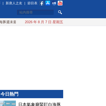
賽
|
新唐人之友
|
節目表
週末最接近台灣 最快9日可能登陸中國
2026 年 8 月 7 日 星期五
台灣漢光首結合城鎮演習
今日熱門
日本氣象廳緊盯白海豚