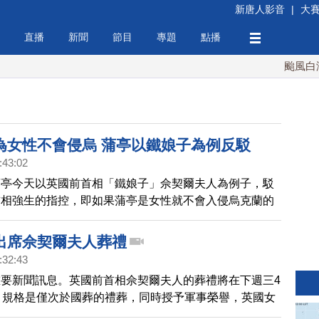
新唐人影音
|
大
直播
新聞
節目
專題
點播
颱風白海豚
為女性不會侵烏 蒲亭以鐵娘子為例反駁
:43:02
蒲亭今天以英國前首相「鐵娘子」佘契爾夫人為例子，駁
首相強生的指控，即如果蒲亭是女性就不會入侵烏克蘭的
出席佘契爾夫人葬禮
:32:43
要新聞訊息。英國前首相佘契爾夫人的葬禮將在下週三4
，規格是僅次於國葬的禮葬，同時授予軍事榮譽，英國女
打破皇室慣例，參加這次葬禮。英國媒體預計整個葬禮的