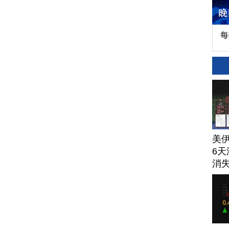
每
美
6天
消