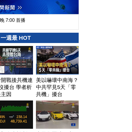
晚 7:00 首播
一週最 HOT
伊開戰後共機連
美以嚇壞中南海？
沒擾台 學者析
中共罕見5天「零
失主因
共機」擾台