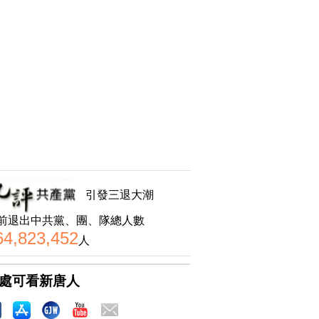
引發三退大潮
前退出中共黨、團、隊總人數
64,823,452
人
處可看新唐人