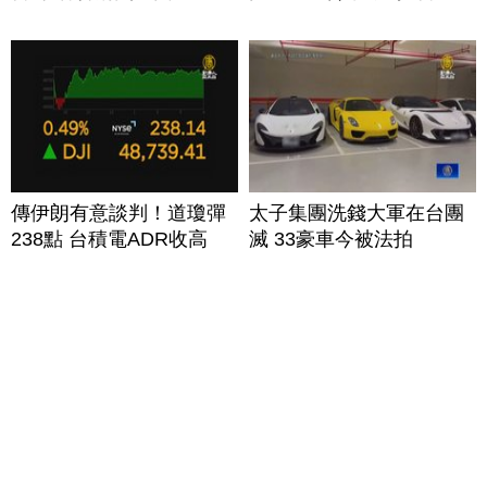
傳伊朗有意談判！道瓊彈
太子集團洗錢大軍在台團
238點 台積電ADR收高
滅 33豪車今被法拍