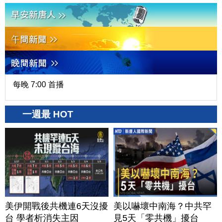
每晚 7:00 首播
一週最 HOT
美伊開戰後共機連6天沒擾
美以嚇壞中南海？中共罕
台 學者析消失主因
見5天「零共機」擾台