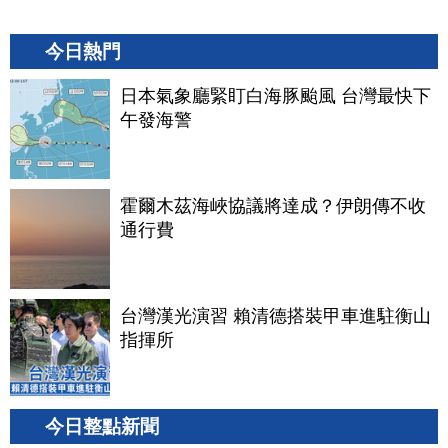
今日熱門
日本氣象廳緊盯白海豚颱風 台灣最快下
午發海警
霍爾木茲海峽協議將達成？伊朗傳不收
通行費
台灣漢光演習 賴清德搭裝甲車進駐衡山
指揮所
今日整點新聞