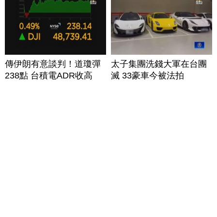
傳伊朗有意談判！道瓊彈
太子集團洗錢大軍在台團
238點 台積電ADR收高
滅 33豪車今被法拍