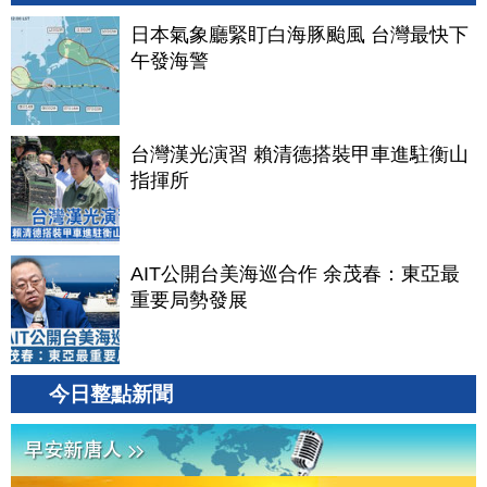
日本氣象廳緊盯白海豚颱風 台灣最快下
午發海警
台灣漢光演習 賴清德搭裝甲車進駐衡山
指揮所
AIT公開台美海巡合作 余茂春：東亞最
重要局勢發展
今日整點新聞