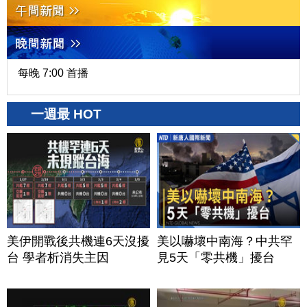
每晚 7:00 首播
一週最 HOT
美伊開戰後共機連6天沒擾
美以嚇壞中南海？中共罕
台 學者析消失主因
見5天「零共機」擾台