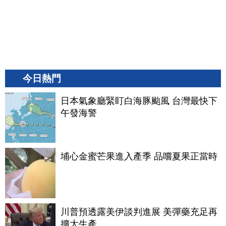
今日熱門
日本氣象廳緊盯白海豚颱風 台灣最快下
午發海警
埔心金蜜芒果進入產季 品嚐夏果正當時
川普預透露美伊談判進展 美彈藥充足再
擴大生產