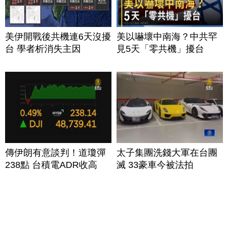
美伊開戰後共機連6天沒擾
美以嚇壞中南海？中共罕
台 學者析消失主因
見5天「零共機」擾台
傳伊朗有意談判！道瓊彈
太子集團洗錢大軍在台團
238點 台積電ADR收高
滅 33豪車今被法拍