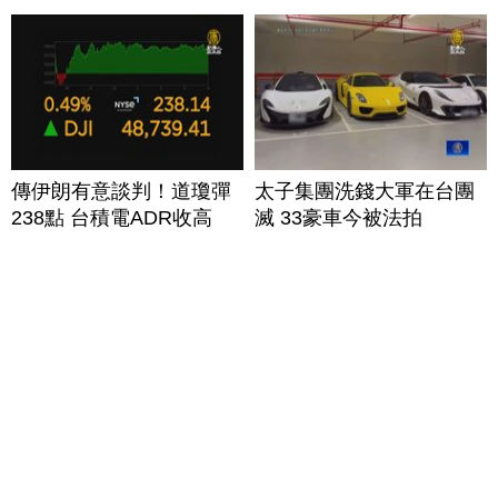
傳伊朗有意談判！道瓊彈
太子集團洗錢大軍在台團
238點 台積電ADR收高
滅 33豪車今被法拍