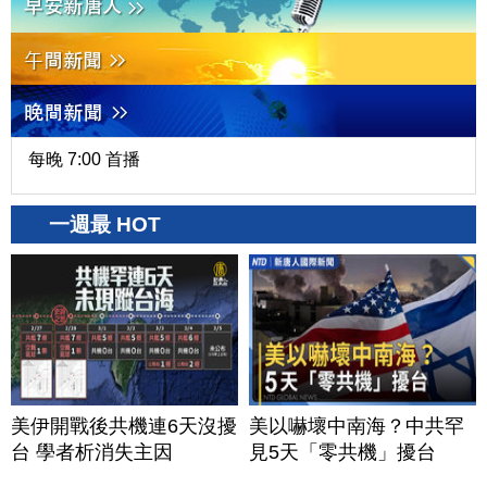
每晚 7:00 首播
一週最 HOT
美伊開戰後共機連6天沒擾
美以嚇壞中南海？中共罕
台 學者析消失主因
見5天「零共機」擾台