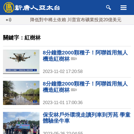
降低對中稀土依賴 川普宣布礦業投資20億美元
中
關鍵字：紅樹林
8分鐘撒2000顆種子！阿聯酋用無人
機造紅樹林
2023-11-02 17:20:58
8分鐘撒2000顆種子！阿聯酋用無人
機造紅樹林
2023-11-01 17:00:36
保安林戶外環境走讀列車到芳苑 學童
體驗坐牛車
2023-05-26 22:04:55