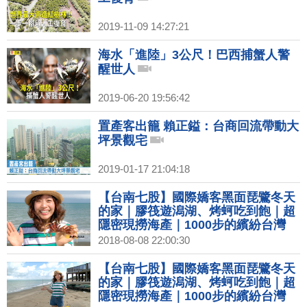
2019-11-09 14:27:21
海水「進陸」3公尺！巴西捕蟹人警
醒世人
2019-06-20 19:56:42
置產客出籠 賴正鎰：台商回流帶動大
坪景觀宅
2019-01-17 21:04:18
【台南七股】國際嬌客黑面琵鷺冬天
的家｜膠筏遊潟湖、烤蚵吃到飽｜超
隱密現撈海產｜1000步的繽紛台灣
(261)
2018-08-08 22:00:30
【台南七股】國際嬌客黑面琵鷺冬天
的家｜膠筏遊潟湖、烤蚵吃到飽｜超
隱密現撈海產｜1000步的繽紛台灣