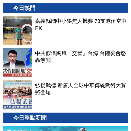
今日熱門
嘉義縣國中小學無人機賽 73支隊伍空中
PK
中共假借颱風「交管」台海 台陸委會怒
轟無知
弘揚武德 新唐人全球中華傳統武術大賽
將登場
今日整點新聞