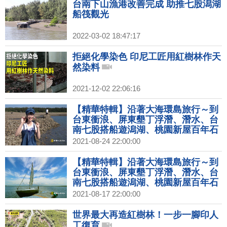
台南下山漁港改善完成 助推七股潟湖
船筏觀光
2022-03-02 18:47:17
拒絕化學染色 印尼工匠用紅樹林作天
然染料
2021-12-02 22:06:16
【精華特輯】沿著大海環島旅行～到
台東衝浪、屏東墾丁浮潛、潛水、台
南七股搭船遊潟湖、桃園新屋百年石
滬群體驗古法捕魚，各種海邊玩水大
2021-08-24 22:00:00
體驗！｜1000步的繽紛台灣(388)
【精華特輯】沿著大海環島旅行～到
台東衝浪、屏東墾丁浮潛、潛水、台
南七股搭船遊潟湖、桃園新屋百年石
滬群體驗古法捕魚，各種海邊玩水大
2021-08-17 22:00:00
體驗！｜1000步的繽紛台灣(388)預
告
世界最大再造紅樹林！一步一腳印人
工復育