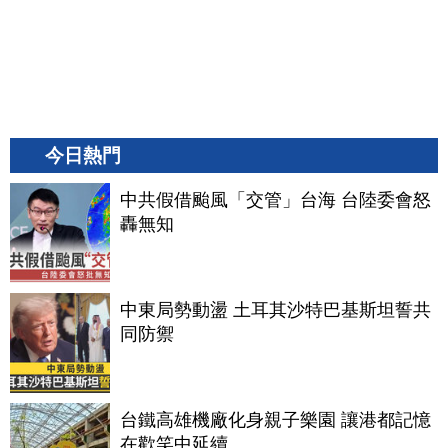
今日熱門
中共假借颱風「交管」台海 台陸委會怒
轟無知
中東局勢動盪 土耳其沙特巴基斯坦誓共
同防禦
台鐵高雄機廠化身親子樂園 讓港都記憶
在歡笑中延續