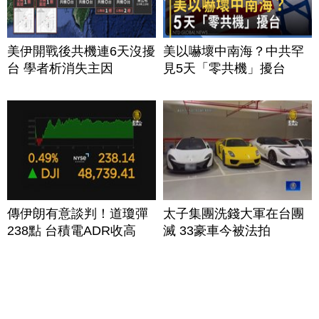
美伊開戰後共機連6天沒擾
美以嚇壞中南海？中共罕
台 學者析消失主因
見5天「零共機」擾台
傳伊朗有意談判！道瓊彈
太子集團洗錢大軍在台團
238點 台積電ADR收高
滅 33豪車今被法拍