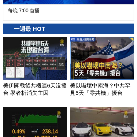
每晚 7:00 首播
一週最 HOT
美伊開戰後共機連6天沒擾
美以嚇壞中南海？中共罕
台 學者析消失主因
見5天「零共機」擾台