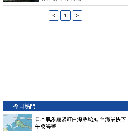
<
1
>
今日熱門
日本氣象廳緊盯白海豚颱風 台灣最快下
午發海警