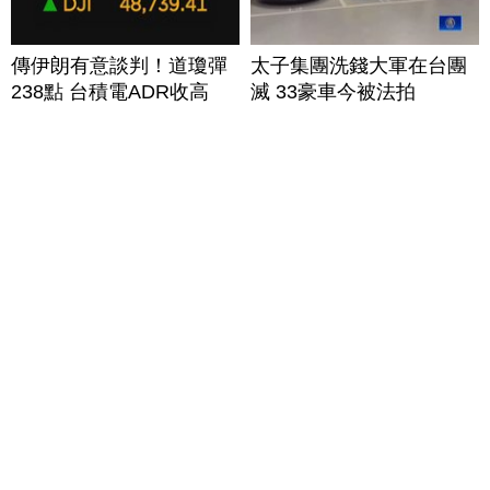
傳伊朗有意談判！道瓊彈
太子集團洗錢大軍在台團
238點 台積電ADR收高
滅 33豪車今被法拍