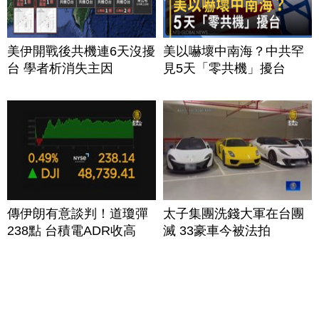
美伊開戰後共機連6天沒擾
美以嚇壞中南海？中共罕
台 學者析消失主因
見5天「零共機」擾台
傳伊朗有意談判！道瓊彈
太子集團洗錢大軍在台團
238點 台積電ADR收高
滅 33豪車今被法拍