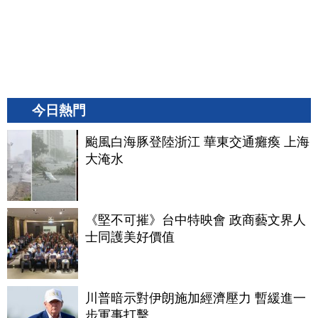
今日熱門
颱風白海豚登陸浙江 華東交通癱瘓 上海
大淹水
《堅不可摧》台中特映會 政商藝文界人
士同護美好價值
川普暗示對伊朗施加經濟壓力 暫緩進一
步軍事打擊