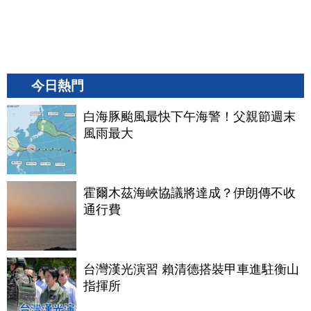
今日熱門
白海豚颱風最快下午海警！父親節週末
風雨最大
霍爾木茲海峽協議將達成？伊朗傳不收
通行費
台灣漢光演習 賴清德搭裝甲車進駐衡山
指揮所