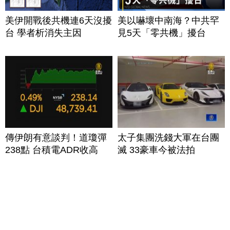
美伊開戰後共機連6天沒擾
美以嚇壞中南海？中共罕
台 學者析消失主因
見5天「零共機」擾台
傳伊朗有意談判！道瓊彈
太子集團洗錢大軍在台團
238點 台積電ADR收高
滅 33豪車今被法拍