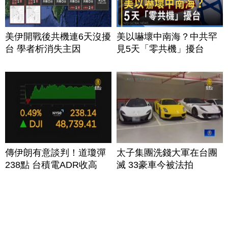
美伊開戰後共機連6天沒擾
美以嚇壞中南海？中共罕
台 學者析消失主因
見5天「零共機」擾台
傳伊朗有意談判！道瓊彈
太子集團洗錢大軍在台團
238點 台積電ADR收高
滅 33豪車今被法拍