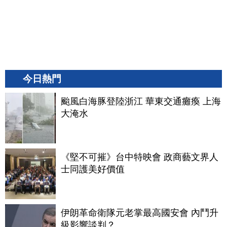
今日熱門
颱風白海豚登陸浙江 華東交通癱瘓 上海
大淹水
《堅不可摧》台中特映會 政商藝文界人
士同護美好價值
伊朗革命衛隊元老掌最高國安會 內鬥升
級影響談判？