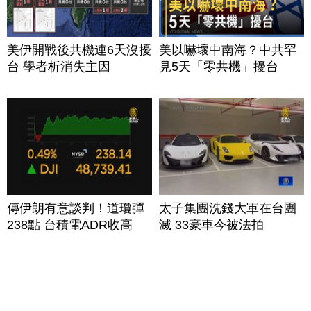
美伊開戰後共機連6天沒擾
美以嚇壞中南海？中共罕
台 學者析消失主因
見5天「零共機」擾台
傳伊朗有意談判！道瓊彈
太子集團洗錢大軍在台團
238點 台積電ADR收高
滅 33豪車今被法拍