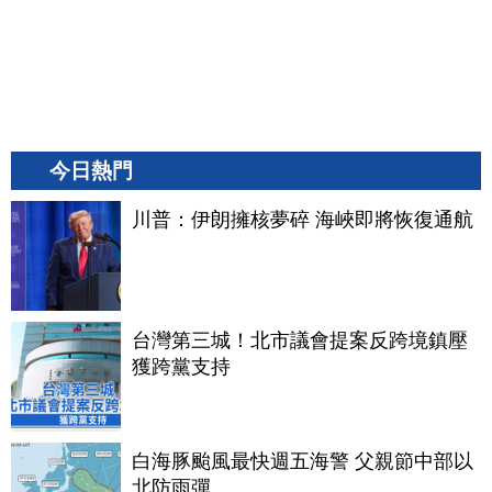
今日熱門
川普：伊朗擁核夢碎 海峽即將恢復通航
台灣第三城！北市議會提案反跨境鎮壓
獲跨黨支持
白海豚颱風最快週五海警 父親節中部以
北防雨彈