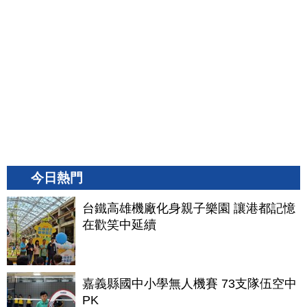
今日熱門
台鐵高雄機廠化身親子樂園 讓港都記憶
在歡笑中延續
嘉義縣國中小學無人機賽 73支隊伍空中
PK