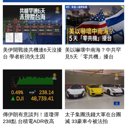
美伊開戰後共機連6天沒擾
美以嚇壞中南海？中共罕
台 學者析消失主因
見5天「零共機」擾台
傳伊朗有意談判！道瓊彈
太子集團洗錢大軍在台團
238點 台積電ADR收高
滅 33豪車今被法拍