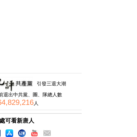
引發三退大潮
前退出中共黨、團、隊總人數
64,829,216
人
處可看新唐人