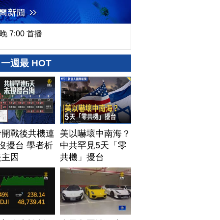
晚 7:00 首播
一週最 HOT
伊開戰後共機連
美以嚇壞中南海？
沒擾台 學者析
中共罕見5天「零
失主因
共機」擾台