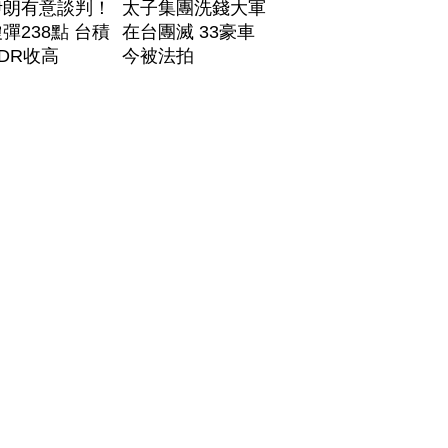
伊朗有意談判！
太子集團洗錢大軍
彈238點 台積
在台團滅 33豪車
DR收高
今被法拍