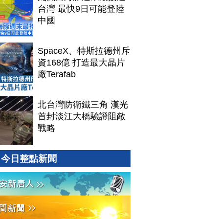
台灣 最快9日可能登陸
中國
SpaceX、特斯拉德州斥
資168億 打造最大晶片
廠Terafab
北台灣防衛鐵三角 漢光
首封淡江大橋驗證阻敵
戰略
今日整點新聞