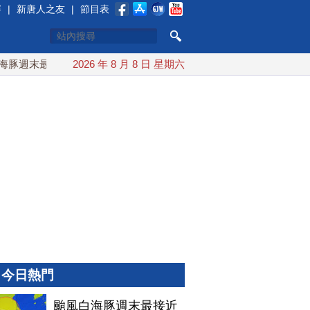
賽
|
新唐人之友
|
節目表
週末最接近台灣 最快9日可能登陸中國
2026 年 8 月 8 日 星期六
台灣漢光首結合城鎮演習
今日熱門
颱風白海豚週末最接近