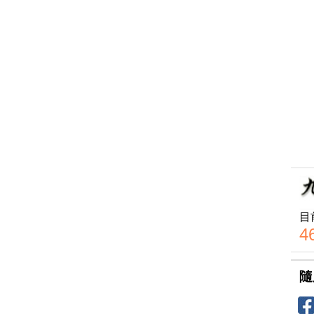
目
4
隨