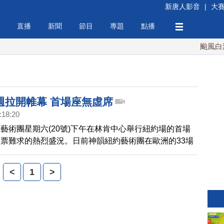
新唐人影音
|
大
直播
新聞
節目
專題
點播
颱風白海豚
週拉開帷幕 首場座無虛席
:18:20
藝術團星期六(20號)下午在林肯中心舉行紐約場的首場
票難求的熱烈盛況。日前神韻紐約藝術團在歐洲的33場
場爆滿，如今神韻回到紐約，再次上演座無虛席的火爆票
界人士對神韻藝術家的精湛演出讚不絕口。紐約市也再次
<
1
>
度的「神韻熱」。