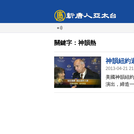
關鍵字：神韻熱
神韻紐約
2013-04-21 21
美國神韻紐約
演出，締造一
演出幾乎場
房，紐約各
掀起一年一