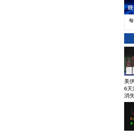
每
美
6天
消