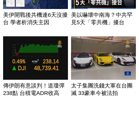
美伊開戰後共機連6天沒擾
美以嚇壞中南海？中共罕
台 學者析消失主因
見5天「零共機」擾台
傳伊朗有意談判！道瓊彈
太子集團洗錢大軍在台團
238點 台積電ADR收高
滅 33豪車今被法拍