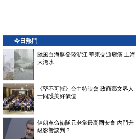
今日熱門
颱風白海豚登陸浙江 華東交通癱瘓 上海
大淹水
《堅不可摧》台中特映會 政商藝文界人
士同護美好價值
伊朗革命衛隊元老掌最高國安會 內鬥升
級影響談判？