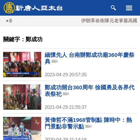
伊朗革命衛隊元老掌最高國安會
關鍵字：鄭成功
緬懷先人 台南辦鄭成功廟360年慶祭
典
2023-04-29 20:57:35
鄭成功開台360周年 徐國勇及各界代
表祭祀
2021-04-29 21:55:37
黃偉哲不滿1968管制點 陳時中：熱
門景點非警示點
2020-04-29 21:14:18