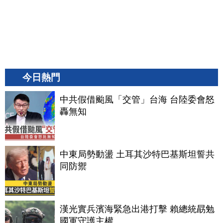
今日熱門
中共假借颱風「交管」台海 台陸委會怒
轟無知
中東局勢動盪 土耳其沙特巴基斯坦誓共
同防禦
漢光實兵濱海緊急出港打擊 賴總統勗勉
國軍守護主權