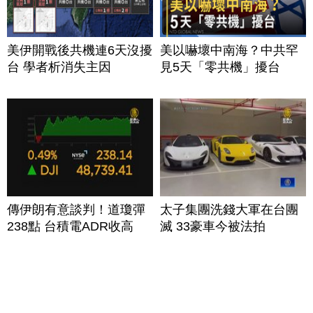
美伊開戰後共機連6天沒擾
美以嚇壞中南海？中共罕
台 學者析消失主因
見5天「零共機」擾台
傳伊朗有意談判！道瓊彈
太子集團洗錢大軍在台團
238點 台積電ADR收高
滅 33豪車今被法拍