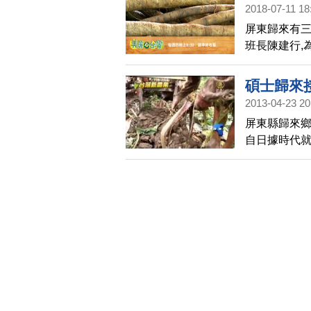
2018-07-11 18
產業 | 美
屏東歸來有三
班長陳建行,
植的牛蒡產業
輩種植牛蒡
碩士歸來
2013-04-23 20
屏東縣歸來
自日據時代
母及從小陪
土的心堅持