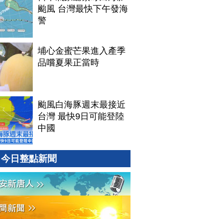
颱風 台灣最快下午發海
警
埔心金蜜芒果進入產季
品嚐夏果正當時
颱風白海豚週末最接近
台灣 最快9日可能登陸
中國
今日整點新聞