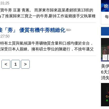
:31:25
麗心台灣(166)上預告
寶牛蒡 豆薯 青蔥。 而屏東市歸來蔬菜產銷班第13班的
為了推展歸來三寶之一的牛蒡,辭掉工作返鄉接手父執輩種
每
,以有機方式生產管理,他如何翻轉歸來牛蒡產業,把父執
產業的榮耀找回來。
接「蒡」 優質有機牛蒡精緻化
:27:50
鄉特有土質與氣候讓牛蒡礦物質含量和口感均優於全台，
就深受日本人親睞。擁有碩士學位的陳建行，不捨年邁父
伴到大的牛蒡產業，辭去科技公司經理返鄉接棒，愛鄉愛
有機種植，榮獲神農獎的肯定。
<
1
>
美
6天
消