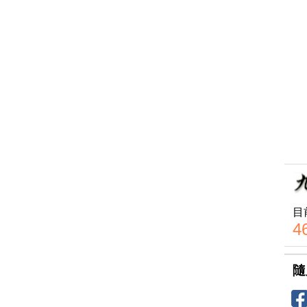
目
4
隨