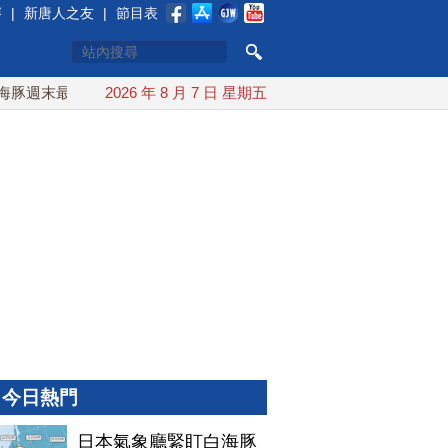
賽
|
新唐人之友
|
節目表
週末最接近台灣 最快9日可能登陸中國
2026 年 8 月 7 日 星期五
台灣漢光首結合城鎮演習
今日熱門
日本氣象廳緊盯白海豚