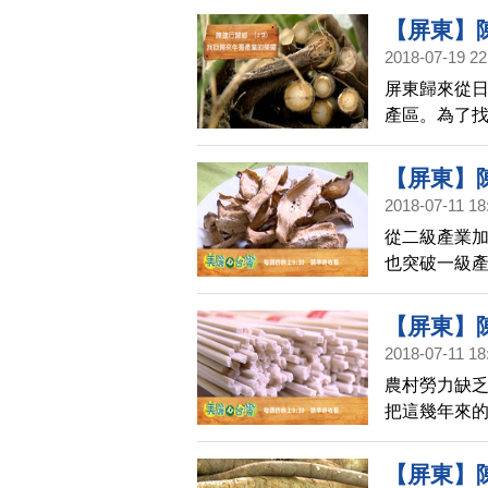
食為主,但有
【屏東】陳
的良率概念,
2018-07-19 22
產業 | 美
建行全部收
屏東歸來從日
產區。為了找
上班,他同時
再到二級加工
【屏東】陳
後,2008
2018-07-11 18
產業 | 美
從二級產業加
也突破一級產
地農業發展
【屏東】陳
2018-07-11 18
產業 | 美
農村勞力缺乏
把這幾年來的
蒡產業的經營
加從一級產
【屏東】陳