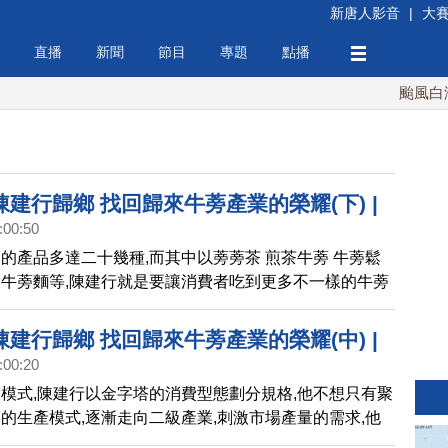
新唐人影音
|
大
直播
新聞
節目
專題
點播
颱風白海豚
建行歸鄉 找回歸來牛蒡產業的榮耀(下) |
:00:50
麗心台灣(166)下
的產品多達二十幾種,而其中以蒡蒡茶 煎茶牛蒡 牛蒡鬆
牛蒡麵等,陳建行就是要讓消費者吃到更多不一樣的牛蒡
生鮮保存冷凍技術,讓一年只有一收的歸來牛蒡,不再擔心
在短時間賣完生鮮貨。產量穩定充足無法只靠單一農民去
建行歸鄉 找回歸來牛蒡產業的榮耀(中) |
組織產銷班,也是集結大家的力量,讓牛蒡產業在農村的農
:00:20
麗心台灣(166)中
賺取更多的利潤。
模式,陳建行以金字塔的消費型態劃分規格,他不想只有聚
的生產模式,逐漸走向二級產業,刺激市場產量的需求,他
蒡走向廣大的消費市場。以前慣行種植的牛蒡都以外銷鮮