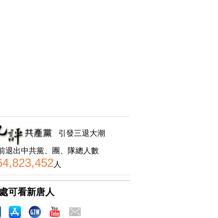
引發三退大潮
前退出中共黨、團、隊總人數
64,823,452
人
處可看新唐人