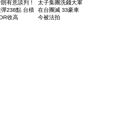
伊朗有意談判！
太子集團洗錢大軍
彈238點 台積
在台團滅 33豪車
DR收高
今被法拍