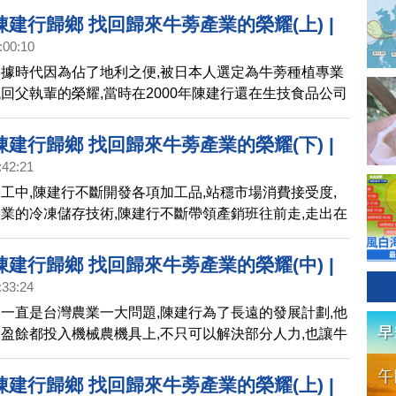
機種植的牛蒡良率品質卻只有十分之一,而陳建行顛覆農民
建行歸鄉 找回歸來牛蒡產業的榮耀(上) |
整個田區能收的,不管蟲咬或是奇形怪狀不漂亮的牛蒡,陳
:00:10
麗心台灣(166)上
購分級再利用。
據時代因為佔了地利之便,被日本人選定為牛蒡種植專業
回父執輩的榮耀,當時在2000年陳建行還在生技食品公司
在家鄉成立一個歸來社區發展協會產業推動小組。從種植
的研發技術,陳建行耗費大約8年的時間,技術趨近成熟
建行歸鄉 找回歸來牛蒡產業的榮耀(下) |
年他辭掉工作回到家鄉歸來全心投入牛蒡產業。
:42:21
麗心台灣(166)下預告
工中,陳建行不斷開發各項加工品,站穩市場消費接受度,
業的冷凍儲存技術,陳建行不斷帶領產銷班往前走,走出在
的無限可能。
建行歸鄉 找回歸來牛蒡產業的榮耀(中) |
:33:24
麗心台灣(166)中預告
一直是台灣農業一大問題,陳建行為了長遠的發展計劃,他
盈餘都投入機械農機具上,不只可以解決部分人力,也讓牛
無後顧之憂,跟產銷班員一起合作,將牛蒡種植面積逐年增
業拓展到二級加工產業。
建行歸鄉 找回歸來牛蒡產業的榮耀(上) |