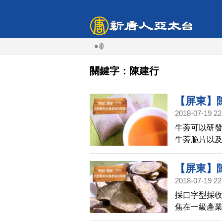
關鍵字：陳建行
【屏東】陳
2018-07-19 22
產業 | 美
牛蒡可以研發
牛蒡脆片以及
產品。牛蒡的
量多時如何
【屏東】陳
達成,陳建行
2018-07-19 22
產業 | 美
民共同努力,
採口字型採收
焦在一級產業
帶動歸來牛