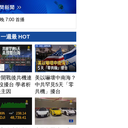
晚 7:00 首播
一週最 HOT
伊開戰後共機連
美以嚇壞中南海？
沒擾台 學者析
中共罕見5天「零
失主因
共機」擾台