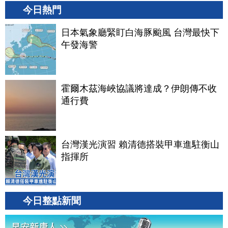
今日熱門
日本氣象廳緊盯白海豚颱風 台灣最快下
午發海警
霍爾木茲海峽協議將達成？伊朗傳不收
通行費
台灣漢光演習 賴清德搭裝甲車進駐衡山
指揮所
今日整點新聞