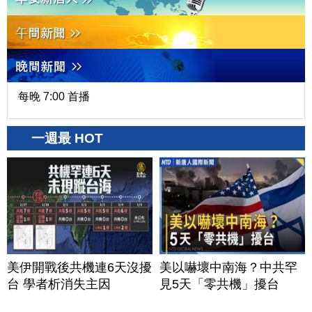
每晚 7:00 首播
一週最 HOT
美伊開戰後共機連6天沒擾
美以嚇壞中南海？中共罕
台 學者析消失主因
見5天「零共機」擾台