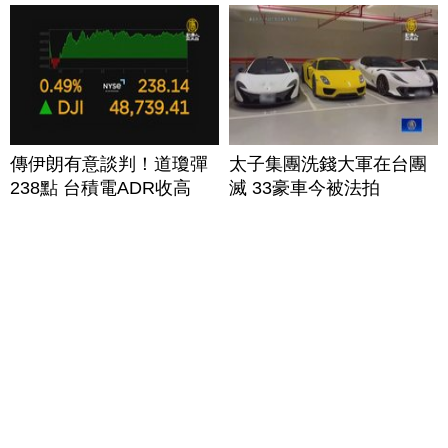
傳伊朗有意談判！道瓊彈
太子集團洗錢大軍在台團
238點 台積電ADR收高
滅 33豪車今被法拍