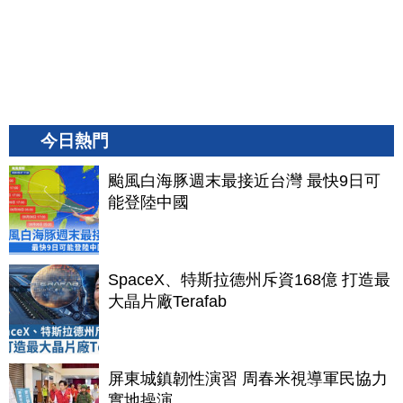
今日熱門
颱風白海豚週末最接近台灣 最快9日可
能登陸中國
SpaceX、特斯拉德州斥資168億 打造最
大晶片廠Terafab
屏東城鎮韌性演習 周春米視導軍民協力
實地操演