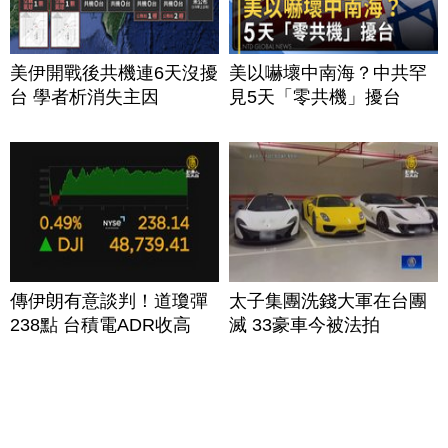
美伊開戰後共機連6天沒擾
美以嚇壞中南海？中共罕
台 學者析消失主因
見5天「零共機」擾台
傳伊朗有意談判！道瓊彈
太子集團洗錢大軍在台團
238點 台積電ADR收高
滅 33豪車今被法拍