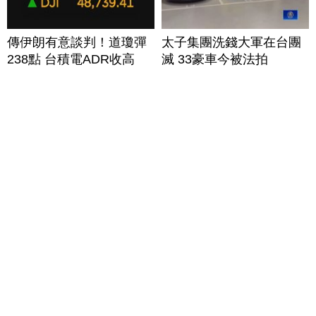
傳伊朗有意談判！道瓊彈
太子集團洗錢大軍在台團
238點 台積電ADR收高
滅 33豪車今被法拍