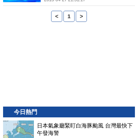
<
1
>
今日熱門
日本氣象廳緊盯白海豚颱風 台灣最快下
午發海警