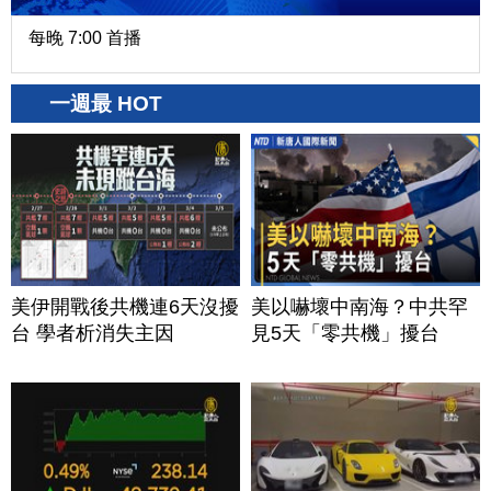
每晚 7:00 首播
一週最 HOT
美伊開戰後共機連6天沒擾
美以嚇壞中南海？中共罕
台 學者析消失主因
見5天「零共機」擾台