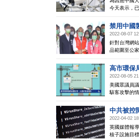
為因應中國
今天表示，已
備進行硬體
測。
禁用中國
2022-08-07 12
針對台灣網
品範圍至公
延、外敵入
高市環保
2022-08-05 21
美國眾議員
駭客攻擊的情
被掛上中共
示，第一時
中共被控
流程通報中
2022-04-02 18
英國媒體報
核子設施目