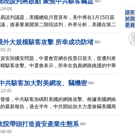
階段談判將啟動 聚焦中共駭客竊盜
:24:08
語言
易談判議題，美國總統川普宣布，美中將在1月15日簽
於我
協議，接著要展開第二階段談判，外界分析，美國在第二
委員
中共鉅額補貼國有企業，以及長期未能解決的智慧財產
密盜竊、中共網路駭客攻擊等議題。
境外大規模駭客攻擊 所幸成功防堵
:01:31
的資安與國安問題，中選會官網在投票日當天，曾遭到來
規模駭客攻擊。中選會表示，所幸在負責網路維護的中華
，成功防堵，沒有造成進一步影響。而計票系統使用的網
系統，無法由外界截取，因此境外網路干擾，沒有實際影
 中共駭客加大對美網攻、竊機密
。
:12:45
爆發後，中共駭客加碼對美國的網路攻擊。根據美國網絡
布的最新報告，過去半年，中共開始加大力度偷竊美國商
告指出中國現在已經取代俄羅斯，成為對西方國家進行網
大國家。
政院帶頭打造資安產業生態系
:08:49