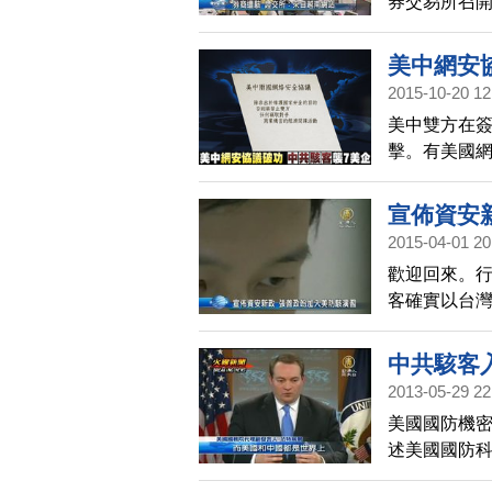
券交易所召
步判斷，可
美中網安
2015-10-20 12
美中雙方在
擊。有美國網
美國科技及
宣佈資安
2015-04-01 20
歡迎回來。
客確實以台
風暴」 網路
灣當攻擊試驗
中共駭客
2013-05-29 22
美國國防機
述美國國防
資料包括愛國