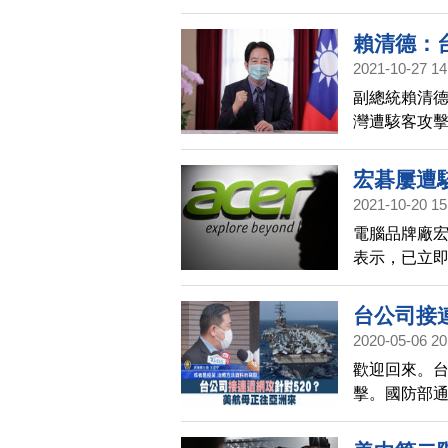
查。
賴清德：
2021-10-27 14
副總統賴清
灣遭駭客攻擊
動模式建立
宏碁屢遭
2021-10-20 15
電腦品牌廠宏
表示，已立
題，但坦言
台公司接
2020-05-06 20
歡迎回來。
擊。國防部通
常運作，內、
擊會越來越