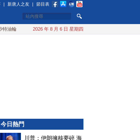
賽
|
新唐人之友
|
節目表
輪
台灣漢光演習 賴清德搭裝甲車進駐衡山指揮所
2026 年 8 月 6 日 星期四
AIT
今日熱門
川普：伊朗擁核夢碎 海