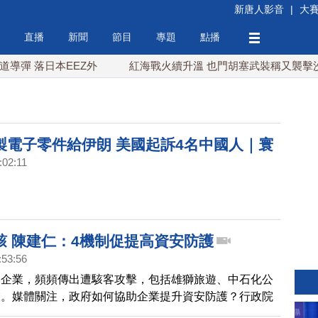
新唐人影音
|
大
直播
新聞
節目
專題
點播
落日本EEZ外
紅海戰火續升溫 也門胡塞武裝稱又襲擊沙特油
製電子零件給伊朗 美國起訴4名中國人｜寰
:02:11
駭 陳建仁：4機制促提高資安防護
:53:56
家企業，頻頻傳出遭駭客攻擊，包括雄獅旅遊、中石化公
業。媒體關注，政府如何協助企業提升資安防護？行政院
（22日）出席活動時，提出4機制協助、促使企業提高