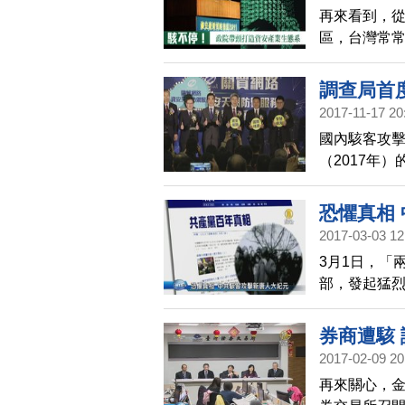
再來看到，
區，台灣常
模，預估每年
議」，希望
調查局首
生態體系。
2017-11-17 20
國內駭客攻擊
（2017年
合作，並且
隊，除了要
恐懼真相
2017-03-03 12
3月1日，「
部，發起猛
得逞。
券商遭駭
2017-02-09 20
再來關心，