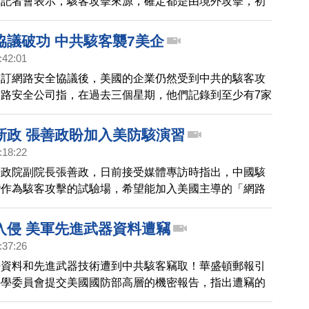
開記者會表示，駭客攻擊來源，確定都是由境外攻擊，初
能來自越南的殭屍電腦網路。
協議破功 中共駭客襲7美企
:42:01
簽訂網路安全協議後，美國的企業仍然受到中共的駭客攻
路安全公司指，在過去三個星期，他們記錄到至少有7家
藥物公司，遭到有中共背景的駭客攻擊。
新政 張善政盼加入美防駭演習
:18:22
行政院副院長張善政，日前接受媒體專訪時指出，中國駭
灣作為駭客攻擊的試驗場，希望能加入美國主導的「網路
攻防演習。張善政今天也公開表示，不容許中國駭客把台
場，宣布3大捍衛政策啟動。
入侵 美軍先進武器資料遭竊
:37:26
密資料和先進武器技術遭到中共駭客竊取！華盛頓郵報引
科學委員會提交美國國防部高層的機密報告，指出遭竊的
者飛彈系統、F-35聯合攻擊戰鬥機等多項先進武器技