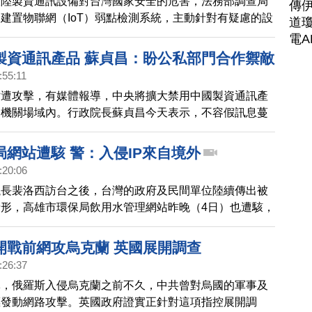
大陸製資通訊設備對台灣國家安全的危害，法務部調查局
傳
建置物聯網（IoT）弱點檢測系統，主動針對有疑慮的設
道瓊
、軟體及通訊等不同層面測試，模擬駭客攻擊手法進行檢
電A
製資通訊產品 蘇貞昌：盼公私部門合作禦敵
:55:11
站遭攻擊，有媒體報導，中央將擴大禁用中國製資通訊產
家機關場域內。行政院長蘇貞昌今天表示，不容假訊息蔓
侵，希望公私部門一起合作抵禦。
局網站遭駭 警：入侵IP來自境外
:20:06
議長裴洛西訪台之後，台灣的政府及民間單位陸續傳出被
形，高雄市環保局飲用水管理網站昨晚（4日）也遭駭，
五星血旗。高雄市副市長兼市府資安長的羅達生，今天表
間已經先進行下架處理，也及時通報警察，並依資安回報
開戰前網攻烏克蘭 英國展開調查
央。
:26:37
導，俄羅斯入侵烏克蘭之前不久，中共曾對烏國的軍事及
標發動網路攻擊。英國政府證實正針對這項指控展開調