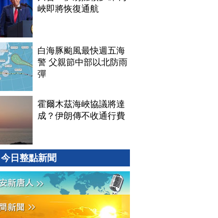
峽即將恢復通航
白海豚颱風最快週五海
警 父親節中部以北防雨
彈
霍爾木茲海峽協議將達
成？伊朗傳不收通行費
今日整點新聞