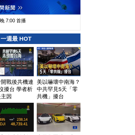
晚 7:00 首播
一週最 HOT
伊開戰後共機連
美以嚇壞中南海？
沒擾台 學者析
中共罕見5天「零
失主因
共機」擾台