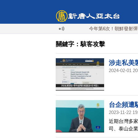
今年第6次！朝鮮發射彈道導彈 
關鍵字：駭客攻擊
涉走私美
2024-02-01 20
宇掃描
台企頻遭
2023-11-22 19
近期台灣多
司、泰山企
長陳建仁今天