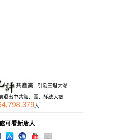
引發三退大潮
前退出中共黨、團、隊總人數
64,798,379
人
處可看新唐人