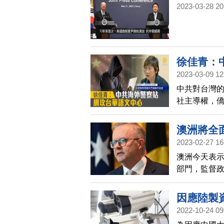
2023-03-28 20
寰宇掃描
徐佳青：
2023-03-09 12
中共對台灣
社主導權，僑
示，去年4月
法國警方循
澳洲將全
2023-02-27 16
澳洲今天表
部門，監督
調因應作為
因應陸製
2022-10-24 09