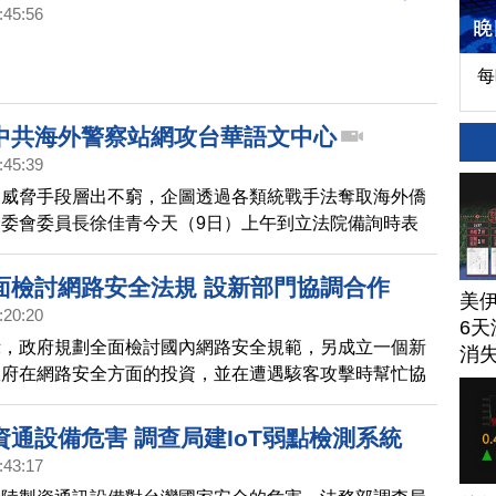
:45:56
每
中共海外警察站網攻台華語文中心
:45:39
的威脅手段層出不窮，企圖透過各類統戰手法奪取海外僑
委會委員長徐佳青今天（9日）上午到立法院備詢時表
，位於法國巴黎的台灣華語文學習中心遭到駭客攻擊，經
線追查發現，是中共海外警察服務站發動的網路攻擊。
面檢討網路安全法規 設新部門協調合作
美
:20:20
6天
示，政府規劃全面檢討國內網路安全規範，另成立一個新
消
政府在網路安全方面的投資，並在遭遇駭客攻擊時幫忙協
。
資通設備危害 調查局建IoT弱點檢測系統
:43:17