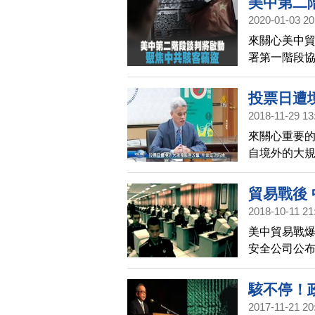
美中第二
2020-01-03 20
來關心美中貿
署第一階段
階段將聚焦
權、商業機
投票日遭
2018-11-29 13
來關心重要
自境外的大
電信應變下
路屬於封閉
貿易戰後
響投票進程
2018-10-11 21
美中貿易戰
安全公司公
業機密。報
路攻擊的最
駭不停！
2017-11-21 20