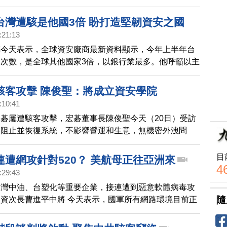
台灣遭駭是他國3倍 盼打造堅韌資安之國
:21:13
德今天表示，全球資安廠商最新資料顯示，今年上半年台
次數，是全球其他國家3倍，以銀行業最多。他呼籲以主
危機處理能量，打造台灣成堅韌資安之國。
駭客攻擊 陳俊聖：將成立資安學院
:10:41
碁屢遭駭客攻擊，宏碁董事長陳俊聖今天（20日）受訪
即阻止並恢復系統，不影響營運和生意，無機密外洩問
宏碁資安有進步空間，未來將成立資安學院培育人才。
目
連遭網攻針對520？ 美航母正往亞洲來
4
:29:43
台灣中油、台塑化等重要企業，接連遭到惡意軟體病毒攻
隨
資次長曹進平中將 今天表示，國軍所有網路環境目前正
外網都沒被攻擊，不過合理研判，在520之前，網路攻
嚴峻。