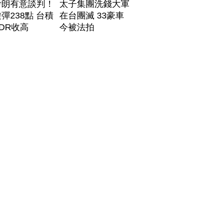
伊朗有意談判！
太子集團洗錢大軍
彈238點 台積
在台團滅 33豪車
DR收高
今被法拍