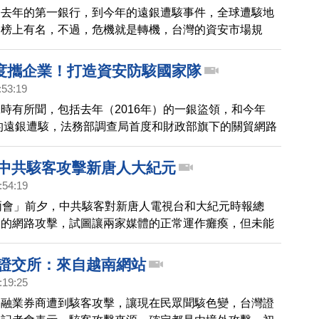
從去年的第一銀行，到今年的遠銀遭駭事件，全球遭駭地
常榜上有名，不過，危機就是轉機，台灣的資安市場規
可成長10%，今天，行政院舉辦「資安產業策略會
透過產官學等專家的交流，探討如何打造，台灣資安產業
度攜企業！打造資安防駭國家隊
:53:19
時有所聞，包括去年（2016年）的一銀盜領，和今年
）的遠銀遭駭，法務部調查局首度和財政部旗下的關貿網路
找來產險公司，三方攜手，打造第一支資安防駭的國家
打擊駭客威脅，發生攻擊事件遭受損失，也將獲得理賠！
 中共駭客攻擊新唐人大紀元
:54:19
兩會」前夕，中共駭客對新唐人電視台和大紀元時報總
烈的網路攻擊，試圖讓兩家媒體的正常運作癱瘓，但未能
 證交所：來自越南網站
:19:25
金融業券商遭到駭客攻擊，讓現在民眾聞駭色變，台灣證