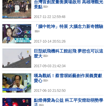
台灣首創度量衡廣場啟用 高雄增觀光
景點
2017-11-22 12:59:48
「腦中乾坤」特展 大腦念力新奇體驗
2017-10-14 20:51:26
巨型紙飛機科工館起飛 夢想也可以這
麼大
2017-09-03 21:42:34
嘆為觀紙！蔡雪塀紙藝創作展義賣獻
愛心
2017-06-10 21:52:50
點燈傳愛為公益 科工平安燈助弱勢學
子