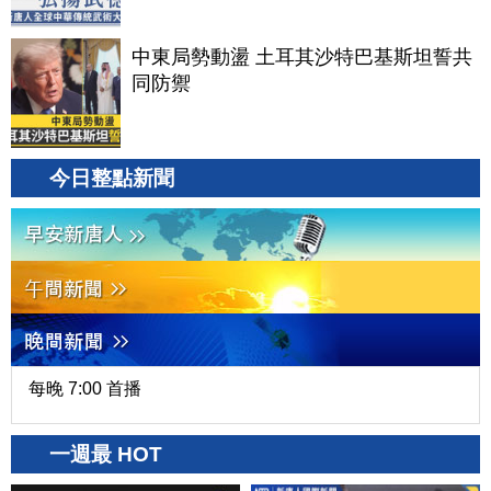
中東局勢動盪 土耳其沙特巴基斯坦誓共
同防禦
今日整點新聞
每晚 7:00 首播
一週最 HOT