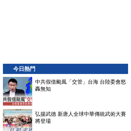
今日熱門
中共假借颱風「交管」台海 台陸委會怒
轟無知
弘揚武德 新唐人全球中華傳統武術大賽
將登場