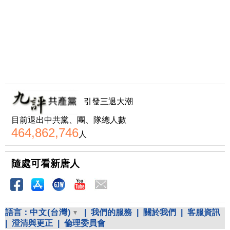
引發三退大潮
目前退出中共黨、團、隊總人數
464,862,746
人
隨處可看新唐人
語言：
中文(台灣)
|
我們的服務
|
關於我們
|
客服資訊
|
澄清與更正
|
倫理委員會