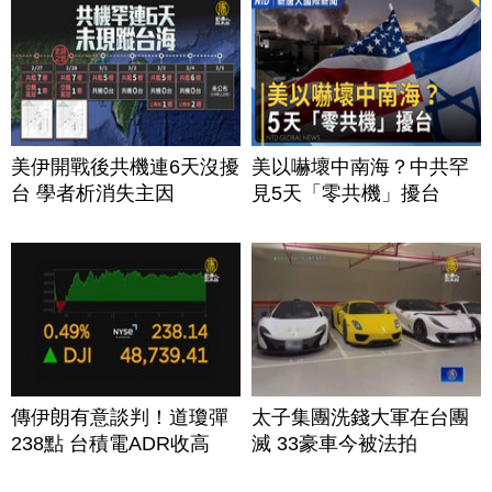
美伊開戰後共機連6天沒擾
美以嚇壞中南海？中共罕
台 學者析消失主因
見5天「零共機」擾台
傳伊朗有意談判！道瓊彈
太子集團洗錢大軍在台團
238點 台積電ADR收高
滅 33豪車今被法拍