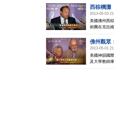
西棕櫚灘
2013-05-03 21
美國佛州西棕
術團在克拉
界主流和上
現的文化和
佛州觀眾
2013-05-01 21
美國神韻國際
及大學教師
和、慈悲和