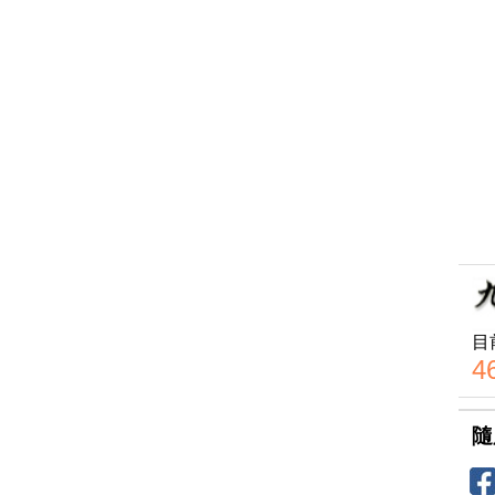
目
4
隨