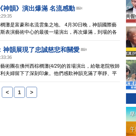
《神韻》演出爆滿 名流感動
:29:35
櫚灘是富豪和名流雲集之地。 4月30日晚，神韻國際藝
維斯表演藝術中心的最後一場演出，再次爆滿，到場的各
流社會人士盛裝出席。他們對神韻純善純美的演出，及展
精神內涵，贊不絕口。請看來自佛州的報導。
：神韻展現了忠誠慈悲和關愛
:33:36
藝術團在佛州西棕櫚灘(4/29)的首場演出，給敬老院牧師
庫利夫婦留下了深刻印象。他們感歎神韻充滿了寧靜、平
關愛，是一種精神境界的體驗。
<
1
>