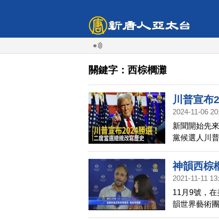
關鍵字：西棕櫚灘
川普宣布
2024-11-06 20
新聞開始先來
黨候選人川普
選感言。他是
再次勝選的
神韻西棕
2021-11-11 13
11月9號，
韻世界藝術
在神韻帶來