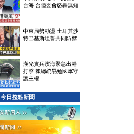
台海 台陸委會怒轟無知
中東局勢動盪 土耳其沙
特巴基斯坦誓共同防禦
漢光實兵濱海緊急出港
打擊 賴總統勗勉國軍守
護主權
今日整點新聞