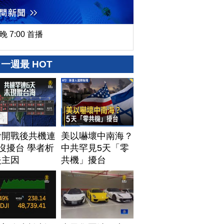
晚 7:00 首播
一週最 HOT
伊開戰後共機連
美以嚇壞中南海？
沒擾台 學者析
中共罕見5天「零
失主因
共機」擾台