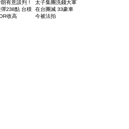
伊朗有意談判！
太子集團洗錢大軍
彈238點 台積
在台團滅 33豪車
DR收高
今被法拍