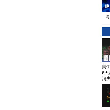
每
美
6天
消