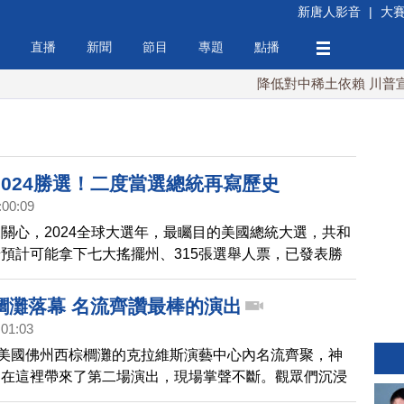
新唐人影音
|
大
直播
新聞
節目
專題
點播
降低對中稀土依賴 川普宣布
2024勝選！二度當選總統再寫歷史
:00:09
關心，2024全球大選年，最矚目的美國總統大選，共和
預計可能拿下七大搖擺州、315張選舉人票，已發表勝
美國120多年來，第二位在失去白宮寶座後，捲土重來
總統。來看到來自佛州海湖莊園的第一手報導。
櫚灘落幕 名流齊讚最棒的演出
:01:03
在美國佛州西棕櫚灘的克拉維斯演藝中心內名流齊聚，神
團在這裡帶來了第二場演出，現場掌聲不斷。觀眾們沉浸
的文化饗宴中，久久不願離去。