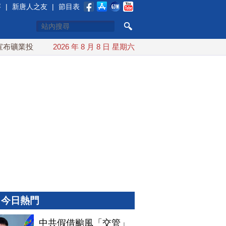
賽
|
新唐人之友
|
節目表
礦業投資20億美元
2026 年 8 月 8 日 星期六
中東局勢動盪 土耳其沙特巴基斯坦誓共同
今日熱門
中共假借颱風「交管」