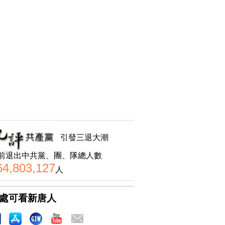
引發三退大潮
前退出中共黨、團、隊總人數
64,803,127
人
處可看新唐人