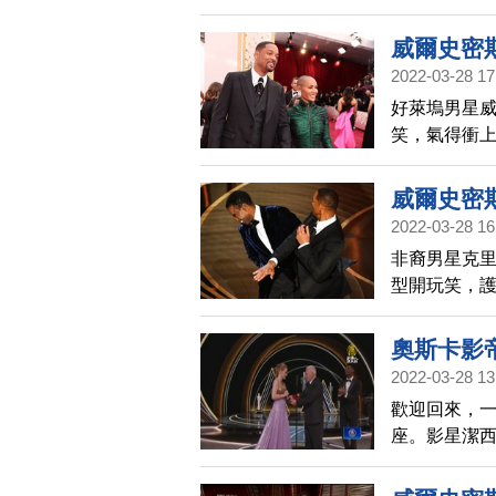
李安等25名
威爾史密
2022-03-28 17
好萊塢男星
笑，氣得衝
帝，但據傳
威爾史密
2022-03-28 16
非裔男星克
型開玩笑，
圈。警方表
奧斯卡影
2022-03-28 13
歡迎回來，
座。影星潔
影《在車上》
得此獎項。