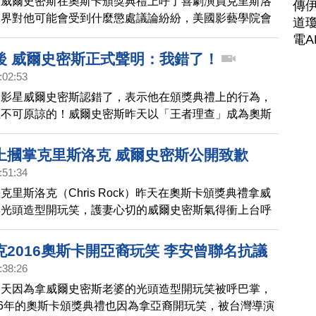
星威爾史密斯在奧斯卡頒獎典禮上呼了喜劇演員克里斯洛
傳
各界對他可能會受到什麼懲處議論紛紛，美國影藝學院會
道瓊
說，威爾史密斯可以保住小金人。
電A
後 威爾史密斯正式聲明：我錯了！
:02:53
，影星威爾史密斯認錯了，表示他在頒獎典禮上的行為，
且不可原諒的！威爾史密斯昨天以「王者理查」成為奧斯
頒獎典禮上護妻掌摑頒獎人一巴掌，寫下本屆奧斯卡最震
發全球議論，甚至傳出警方介入調查。隨後美國影藝學院
上摑掌克里斯洛克 威爾史密斯公開致歉
力行為，更傳出奧斯卡高層震怒，要收回小金人的聲音。
:51:34
密斯在台灣時間今天(29日)上午7點半發出道歉聲明，表
克里斯洛克（Chris Rock）昨天在奧斯卡頒獎典禮拿威
他很尷尬，他成為了他最不想成為的那種人，在充滿愛和
婆光頭造型開玩笑，護妻心切的威爾史密斯氣得衝上台呼
裡，沒有暴力的容身之地。他也向學院、節目製作人、全
。威爾史密斯今天發出聲明致歉。
「王者理查」劇
2016奧斯卡開亞裔玩笑 李安曾聯名抗議
:38:26
今天因為拿威爾史密斯老婆的光頭造型開玩笑被呼巴掌，
16年的奧斯卡頒獎典禮也因為拿亞裔開玩笑，被台灣導演