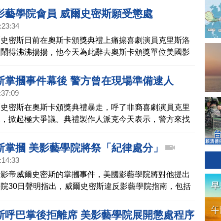
影藝學院會員 威爾史密斯願受懲處
:23:34
爾史密斯日前在奧斯卡頒獎典禮上痛搧喜劇演員克里斯洛
波鬧得沸沸揚揚，他今天為此辭去奧斯卡頒獎單位美國影
資格，並表示願意接受懲處。
斯掌摑事件幕後 警方曾在現場準備逮人
:37:09
爾史密斯在奧斯卡頒獎典禮暴走，呼了非裔喜劇演員克里
掌，掀起極大爭議。典禮製作人派克今天表示，警方來找
問話時曾說，已準備好逮人。
斯掌摑 美影藝學院將祭「紀律處分」
:14:33
卡影帝威爾史密斯的掌摑事件，美國影藝學院將對他提出
院30日聲明指出，威爾史密斯違反影藝學院指南，包括
觸、騷擾或威脅等行為，並損害影藝學院的誠信，將進行
序。聲明還指出，影藝學院曾在史密斯掌摑後要求他離
斯呼巴掌後拒離席 美影藝學院展開懲處程序