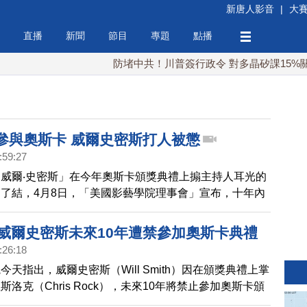
新唐人影音
|
大
直播
新聞
節目
專題
點播
防堵中共！川普簽行政令 對多晶矽課15%關稅
許參與奧斯卡 威爾史密斯打人被懲
:59:27
威爾‧史密斯」在今年奧斯卡頒獎典禮上搧主持人耳光的
了結，4月8日，「美國影藝學院理事會」宣布，十年內
參加奧斯卡。
 威爾史密斯未來10年遭禁參加奧斯卡典禮
:26:18
天指出，威爾史密斯（Will Smith）因在頒獎典禮上掌
洛克（Chris Rock），未來10年將禁止參加奧斯卡頒