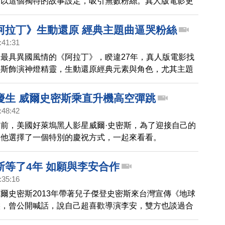
，以這個獨特的故事設定，吸引無數粉絲。真人版電影更
舞，由主角演員親自演唱經典歌曲，令粉絲大為驚艷，票
。
阿拉丁》生動還原 經典主題曲逼哭粉絲
:41:31
最具異國風情的《阿拉丁》，睽違27年，真人版電影找
密斯飾演神燈精靈，生動還原經典元素與角色，尤其主題
世界》，更是粉絲心中的神曲，當音樂響起，那份懷舊情
新喚起。
慶生 威爾史密斯乘直升機高空彈跳
:48:42
前，美國好萊塢黑人影星威爾·史密斯，為了迎接自己的
。他選擇了一個特別的慶祝方式，一起來看看。
斯等了4年 如願與李安合作
:35:16
爾史密斯2013年帶著兒子傑登史密斯來台灣宣傳《地球
候，曾公開喊話，說自己超喜歡導演李安，雙方也談過合
不過一直沒有成案，現在，這個願望，終於要實現了。