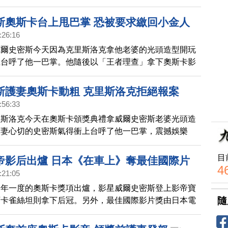
美國影藝學院亞裔成員聯名抗議。
斯奧斯卡台上甩巴掌 恐被要求繳回小金人
:26:16
威爾史密斯今天因為克里斯洛克拿他老婆的光頭造型開玩
上台呼了他一巴掌。他隨後以「王者理查」拿下奧斯卡影
業內有聲音要他繳回小金人
斯護妻奧斯卡動粗 克里斯洛克拒絕報案
:56:33
里斯洛克今天在奧斯卡頒獎典禮拿威爾史密斯老婆光頭造
護妻心切的史密斯氣得衝上台呼了他一巴掌，震撼娛樂
示，克里斯洛克拒絕報案。
目
帝影后出爐 日本《在車上》奪最佳國際片
4
:21:05
一年一度的奧斯卡獎項出爐，影星威爾史密斯登上影帝寶
隨
西卡雀絲坦則拿下后冠。另外，最佳國際影片獎由日本電
奪得，這是繼《送行者》後，日本電影睽違13年再度獲