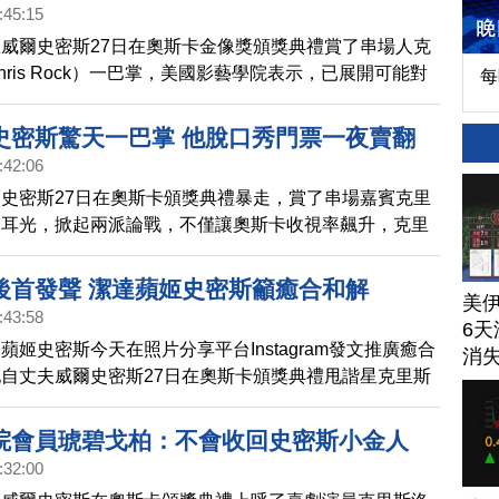
史密斯拒絕，因此當時影藝學院就認為必須採取不一樣的
:45:15
院還會在4月18日召開一次會議，針對威爾史密斯的行
威爾史密斯27日在奧斯卡金像獎頒獎典禮賞了串場人克
處分，並將討論進一步懲處。
hris Rock）一巴掌，美國影藝學院表示，已展開可能對
每
的程序。
史密斯驚天一巴掌 他脫口秀門票一夜賣翻
:42:06
史密斯27日在奧斯卡頒獎典禮暴走，賞了串場嘉賓克里
一耳光，掀起兩派論戰，不僅讓奧斯卡收視率飆升，克里
秀演出票價和銷量更是雙雙看漲。
後首發聲 潔達蘋姬史密斯籲癒合和解
美
:43:58
6天
蘋姬史密斯今天在照片分享平台Instagram發文推廣癒合
消
自丈夫威爾史密斯27日在奧斯卡頒獎典禮甩諧星克里斯
以來，首次公開發言。
院會員琥碧戈柏：不會收回史密斯小金人
:32:00