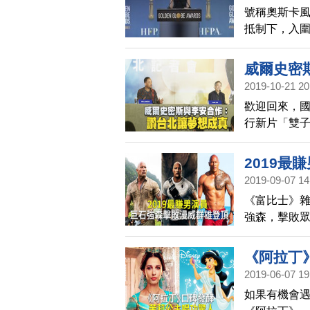
號稱奧斯卡
抵制下，入圍
區，和威爾‧
坦、克莉絲
威爾史密
史上，首部
2019-10-21 20
歡迎回來，國
行新片「雙子
合作，這次
者會上威爾
2019最
2019-09-07 14
《富比士》雜
強森，擊敗眾
的年收入，名
元、折合台幣
《阿拉丁
2019-06-07 19
如果有機會