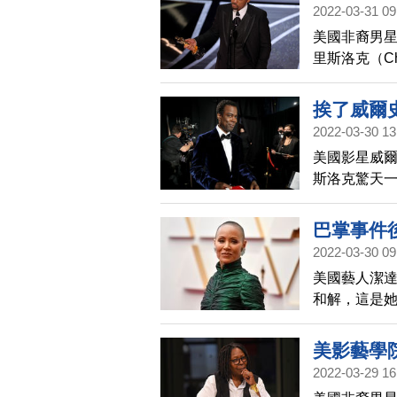
場，但遭到
2022-03-31 09
措施。影藝學
美國非裔男星
為採取紀律
里斯洛克（C
他祭出懲處
挨了威爾
2022-03-30 13
美國影星威爾
斯洛克驚天
斯洛克脫口
巴掌事件
2022-03-30 09
美國藝人潔達
和解，這是她
洛克一巴掌
美影藝學
2022-03-29 16