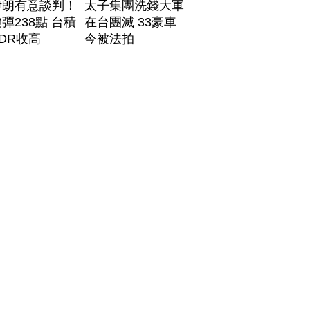
伊朗有意談判！
太子集團洗錢大軍
彈238點 台積
在台團滅 33豪車
DR收高
今被法拍