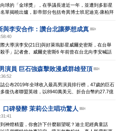
風向球的「金球獎」，在爭議長達近一年，並遭到多影星
名單揭曉出爐，影帝部分包括奇異博士班尼迪克‧康柏拜
史密斯一同競爭，影后部分則有妮可基嫚、潔西卡雀絲
汀史都華等大咖角逐。而備受矚目的魷魚遊戲，更是韓劇
斯與李安合作：讚台北讓夢想成真
入圍金球獎作品。
:58:40
際大導演李安(21日)與好萊塢影星威爾史密斯，在台舉
殺手」記者會。威爾史密斯6 年前曾在台北向李安喊話
美夢成真，他也在台上大讚台北是「夢想成真之地」，記
也發揮幽默搞笑功力，大談他與李安互動趣事。
賺男演員 巨石強森擊敗漫威群雄登頂
:36:52
誌公布2019年全球收入最高男演員排行榜，47歲的巨石
多復仇者聯盟英雄，以8940萬美元、折合台幣約27.7億
列第一。女演員則由黑寡婦史嘉蕾喬韓森，以5600萬美
17.3億，蟬聯冠軍。
》口碑發酵 茉莉公主唱功驚人
:31:41
遇到神燈精靈，你會許下什麼願望呢？迪士尼經典童話