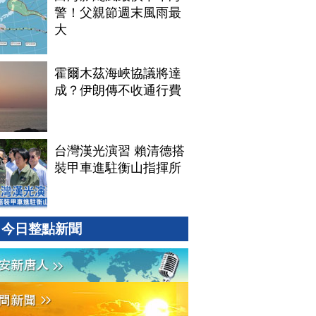
警！父親節週末風雨最
大
霍爾木茲海峽協議將達
成？伊朗傳不收通行費
台灣漢光演習 賴清德搭
裝甲車進駐衡山指揮所
今日整點新聞