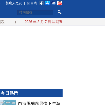
賽
|
新唐人之友
|
節目表
白海豚颱風最快下午海警！父親節週末風雨最大
2026 年 8 月 7 日 星期五
今年第6次！
今日熱門
白海豚颱風最快下午海