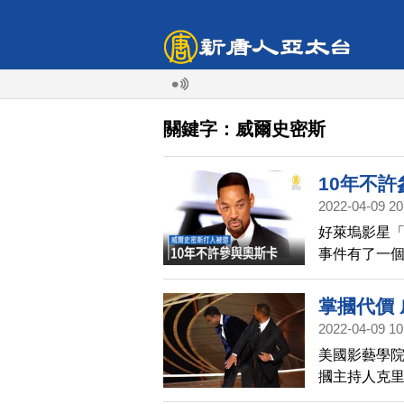
關鍵字：威爾史密斯
10年不
2022-04-09 20
好萊塢影星「
事件有了一個
禁止史密斯
掌摑代價
2022-04-09 10
美國影藝學院今
摑主持人克里斯
獎典禮。