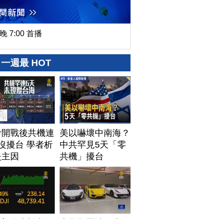
晚 7:00 首播
一週最 HOT
伊開戰後共機連
美以嚇壞中南海？
沒擾台 學者析
中共罕見5天「零
失主因
共機」擾台