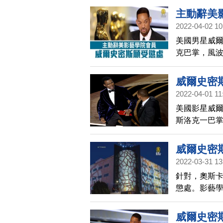
主動辭美
2022-04-02 10
美國男星威
克巴掌，風
藝學院會員
威爾史密
2022-04-01 11
美國影星威
斯洛克一巴
克里斯洛克
威爾史密
2022-03-31 13
針對，奧斯
懲處。影藝學
不當肢體接
紀律處分程
威爾史密