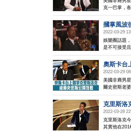
美國非裔男
克一巴掌，
員琥碧戈柏
摑掌風波
2022-03-29 13
娛樂圈話題
是不可接受
卡影帝，但
驚一幕，引
奧斯卡台
譴責他的暴
2022-03-29 08
對此，威爾史
美國非裔男星
示他錯了！
爾史密斯老
善意的世界
了他一巴掌
世界觀眾及
克里斯洛克
2022-03-28 22
克里斯洛克
其實他在20