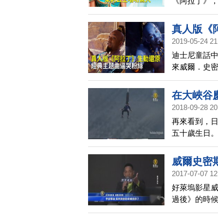
《阿拉丁》
結合精彩歌
房相當亮眼
真人版《
2019-05-24 21
迪士尼童話中
來威爾．史
曲《嶄新的
愫也將被重
在大峽谷
2018-09-28 20
再來看到，日
五十歲生日
威爾史密
2017-07-07 12
好萊塢影星威
過後》的時
作的可能，