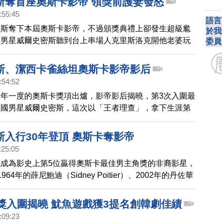
斯奪首座奧斯卡影帝 領獎前護妻發怒
:55:45
語言
密斯奪下本屆奧斯卡影帝，不過頒獎典禮上卻發生超級尷
於我
，男星威爾史密斯聽到台上串場人克里斯洛克開他老婆玩
委員
罵粗話，氣得上台掌摑克里斯洛克，轉播單位一度中斷轉
洛克當時在台上用電影「魔鬼女大兵」當中，美國女兵剃
斯、潔西卡雀絲坦奧斯卡影帝影后
，形容威爾史密斯的老婆潔達，然而潔達是患「脫髮症」
:54:52
人。這個玩笑不僅讓潔達當場翻了白眼，威爾史密斯更是
年一度的奧斯卡獎項出爐，影帝影后揭曉，第3次入圍最
賞了克里斯一記耳光，為太太出頭，場面相當尷尬。沒想
美國男星威爾史密斯，這次以「王者理查」，拿下生涯第
爾史密斯在揍完人後，以《王者理查》奪得奧斯卡影帝，
像獎，登上影帝寶座。第3次入圍奧斯卡的美國女星潔西
次稱帝。
這次也終於以《神聖電視台》奪下生涯第一座奧斯卡金像
斯入行30年登頂 奧斯卡奪影帝
上影后寶座。最佳國際影片獎由日本電影《在車上》奪
:25:05
演瀧田洋二郎執導的《送行者》後，日本電影睽違13年
成為影史上第5位贏得奧斯卡最佳男主角獎的非裔影星，
獎項。
64年的薛尼鮑迪（Sidney Poitier）、2002年的丹佐華
年的傑米福克斯（Jamie Foxx）以及2007年的佛瑞斯惠特
hitaker）。
球獎入圍揭曉 魷魚遊戲獲3提名創韓劇佳績
:09:23