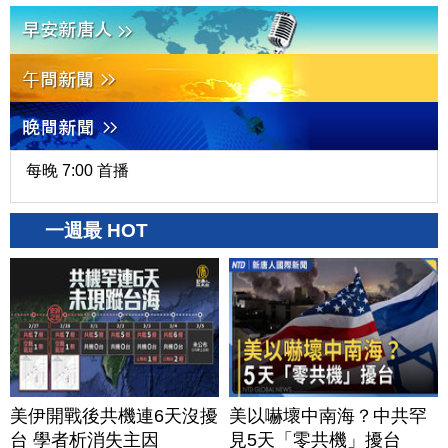
每晚 7:00 首播
一週最 HOT
美伊開戰後共機連6天沒擾
美以嚇壞中南海？中共罕
台 學者析消失主因
見5天「零共機」擾台