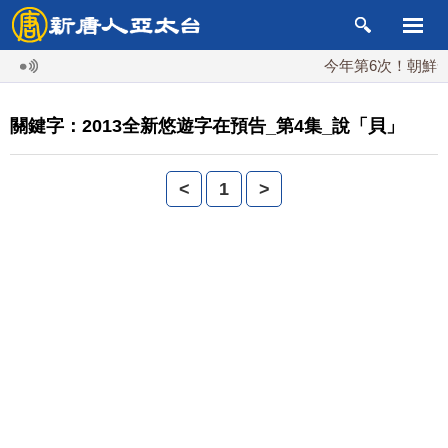
今年第6次！朝鮮發射
關鍵字：2013全新悠遊字在預告_第4集_說「貝」
<
1
>