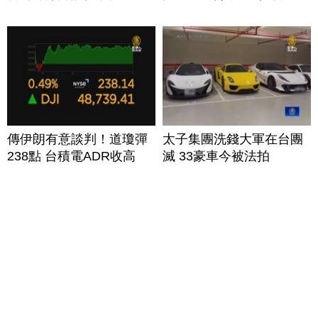
傳伊朗有意談判！道瓊彈
太子集團洗錢大軍在台團
238點 台積電ADR收高
滅 33豪車今被法拍