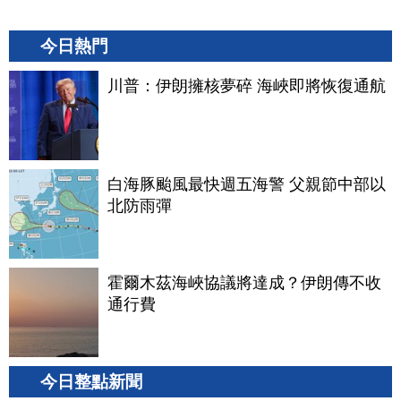
今日熱門
川普：伊朗擁核夢碎 海峽即將恢復通航
白海豚颱風最快週五海警 父親節中部以
北防雨彈
霍爾木茲海峽協議將達成？伊朗傳不收
通行費
今日整點新聞