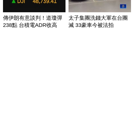
傳伊朗有意談判！道瓊彈
太子集團洗錢大軍在台團
238點 台積電ADR收高
滅 33豪車今被法拍