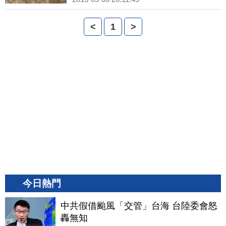
<
1
>
今日熱門
中共假借颱風「交管」台海 台陸委會怒
轟無知