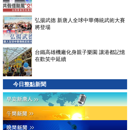
弘揚武德 新唐人全球中華傳統武術大賽
將登場
台鐵高雄機廠化身親子樂園 讓港都記憶
在歡笑中延續
今日整點新聞