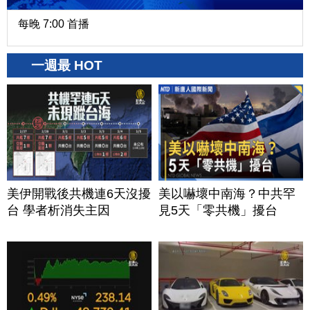
每晚 7:00 首播
一週最 HOT
美伊開戰後共機連6天沒擾
美以嚇壞中南海？中共罕
台 學者析消失主因
見5天「零共機」擾台