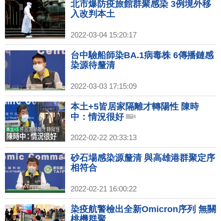
北市爆防疫旅館群聚感染 3例境外移
入改判本土
2022-03-04 15:20:17
台中驗船師染BA.1病毒株 6傳播鏈感
染源待釐清
2022-03-03 17:15:09
本土+5皆居家隔離才轉陽性 陳時
中：情況很好
2022-02-22 20:33:13
砂石場感染源釐清 與高雄港群聚定序
相符合
2022-02-21 16:00:22
染疫航警檢出全新Omicron序列 無關
桃機群聚