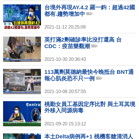
台境外再現AY.4.2 羅一鈞：超過42國
都有.趨勢增加中
2021-11-12 20:25:08
英打滿2劑確診率比沒打還高 台
CDC：疫苗樂觀潮
2021-10-30 20:36:43
113萬劑莫德納最快今晚抵台 BNT通
報心肌炎恐不只一例
2021-10-08 20:57:55
桃勤女員工基因定序比對 與土耳其境
外移入同源病毒
2021-09-20 15:13:12
本土Delta病例再+1 桃機客艙清消人