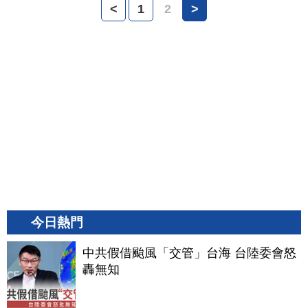
<
1
2
>
今日熱門
中共假借颱風「交管」台海 台陸委會怒
轟無知