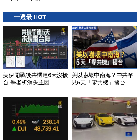
一週最 HOT
美伊開戰後共機連6天沒擾
美以嚇壞中南海？中共罕
台 學者析消失主因
見5天「零共機」擾台