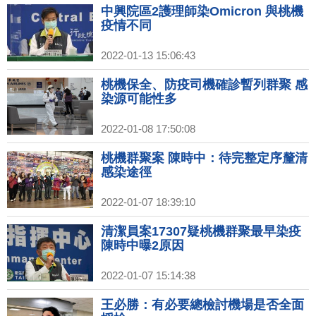
中興院區2護理師染Omicron 與桃機
疫情不同
2022-01-13 15:06:43
桃機保全、防疫司機確診暫列群聚 感
染源可能性多
2022-01-08 17:50:08
桃機群聚案 陳時中：待完整定序釐清
感染途徑
2022-01-07 18:39:10
清潔員案17307疑桃機群聚最早染疫
陳時中曝2原因
2022-01-07 15:14:38
王必勝：有必要總檢討機場是否全面