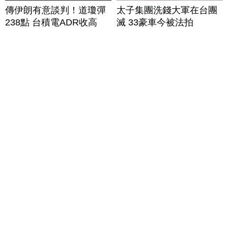
傳伊朗有意談判！道瓊彈
太子集團洗錢大軍在台團
238點 台積電ADR收高
滅 33豪車今被法拍