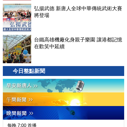
弘揚武德 新唐人全球中華傳統武術大賽
將登場
台鐵高雄機廠化身親子樂園 讓港都記憶
在歡笑中延續
今日整點新聞
每晚 7:00 首播