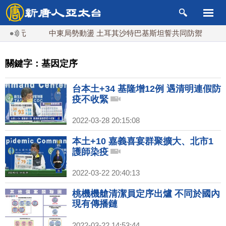
元
中東局勢動盪 土耳其沙特巴基斯坦誓共同防禦
漢光實
關鍵字：基因定序
台本土+34 基隆增12例 遇清明連假防
疫不收緊
2022-03-28 20:15:08
本土+10 嘉義喜宴群聚擴大、北市1
護師染疫
2022-03-22 20:40:13
桃機機艙清潔員定序出爐 不同於國內
現有傳播鏈
2022-03-22 14:53:44