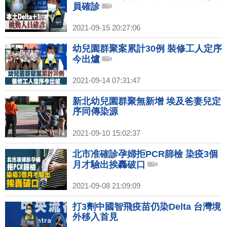
員確診
2021-09-15 20:27:06
幼兒園群聚案累計30例 裝修工人定序
今出爐
2021-09-14 07:31:47
新北幼兒園群聚無新增 埃及爸妻兒定
序同傳染源
2021-09-10 15:02:37
北市准確診孕婦拒PCR篩檢 染疫3個
月才驗出挨轟破口
2021-09-08 21:09:09
打3劑中國智飛疫苗仍染Delta 台灣境
外移入首見