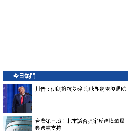
今日熱門
川普：伊朗擁核夢碎 海峽即將恢復通航
台灣第三城！北市議會提案反跨境鎮壓
獲跨黨支持