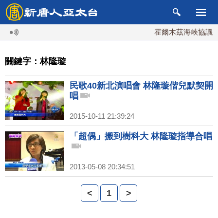
霍爾木茲海峽協議將
關鍵字：林隆璇
民歌40新北演唱會 林隆璇偕兒默契開
唱
2015-10-11 21:39:24
「超偶」搬到樹科大 林隆璇指導合唱
2013-05-08 20:34:51
<
1
>