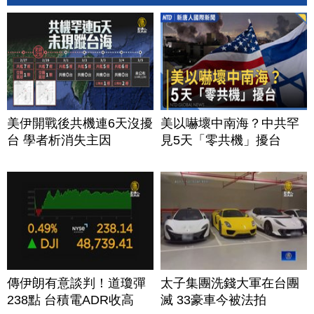
美伊開戰後共機連6天沒擾
美以嚇壞中南海？中共罕
台 學者析消失主因
見5天「零共機」擾台
傳伊朗有意談判！道瓊彈
太子集團洗錢大軍在台團
238點 台積電ADR收高
滅 33豪車今被法拍