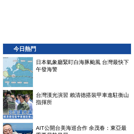
今日熱門
日本氣象廳緊盯白海豚颱風 台灣最快下
午發海警
台灣漢光演習 賴清德搭裝甲車進駐衡山
指揮所
AIT公開台美海巡合作 余茂春：東亞最