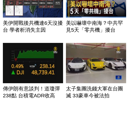
美伊開戰後共機連6天沒擾
美以嚇壞中南海？中共罕
台 學者析消失主因
見5天「零共機」擾台
傳伊朗有意談判！道瓊彈
太子集團洗錢大軍在台團
238點 台積電ADR收高
滅 33豪車今被法拍