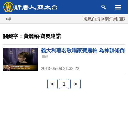
颱風白海豚襲沖繩 週末最
關鍵字：費麗帕‧齊奧達諾
義大利著名歌唱家費麗帕 為神韻傾倒
2013-05-09 21:32:22
<
1
>