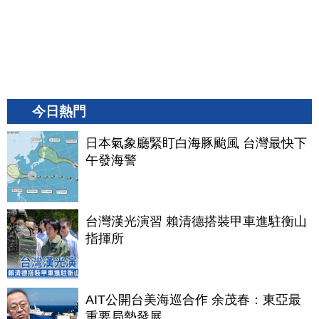
今日熱門
日本氣象廳緊盯白海豚颱風 台灣最快下
午發海警
台灣漢光演習 賴清德搭裝甲車進駐衡山
指揮所
AIT公開台美海巡合作 余茂春：東亞最
重要局勢發展