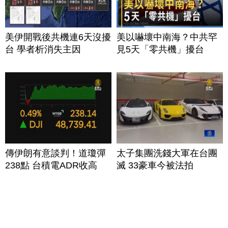
美伊開戰後共機連6天沒擾
美以嚇壞中南海？中共罕
台 學者析消失主因
見5天「零共機」擾台
傳伊朗有意談判！道瓊彈
太子集團洗錢大軍在台團
238點 台積電ADR收高
滅 33豪車今被法拍