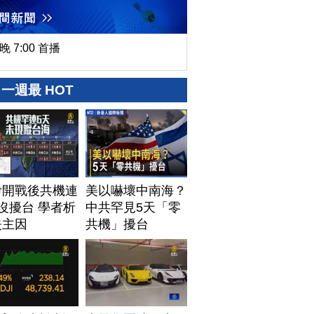
晚 7:00 首播
一週最 HOT
伊開戰後共機連
美以嚇壞中南海？
沒擾台 學者析
中共罕見5天「零
失主因
共機」擾台