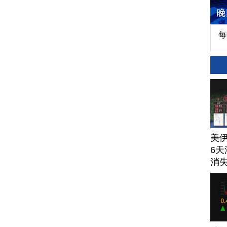
每
美
6天
消