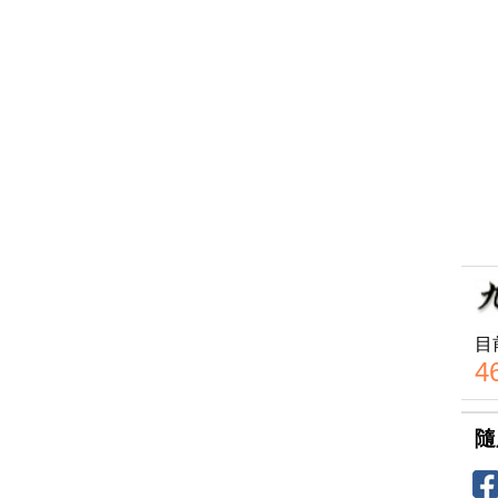
目
4
隨