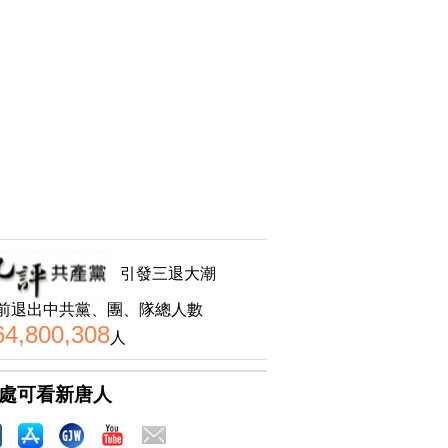
引發三退大潮
前退出中共黨、團、隊總人數
64,800,308
人
處可看新唐人