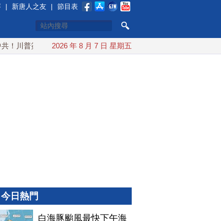
賽
|
新唐人之友
|
節目表
川普簽行政令 對多晶矽課15%關稅
2026 年 8 月 7 日 星期五
白海豚颱風最快下午海警
今日熱門
白海豚颱風最快下午海