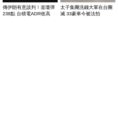
傳伊朗有意談判！道瓊彈
太子集團洗錢大軍在台團
238點 台積電ADR收高
滅 33豪車今被法拍