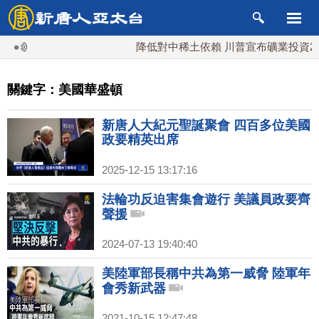
降低對中稀土依賴 川普宣布礦業投資20
關鍵字：美國華盛頓
新唐人大紀元聖誕聚會 四百多位美國
政要精英出席
2025-12-15 13:17:16
法輪功反迫害集會遊行 美議員政要齊
聲援
2024-07-13 19:40:40
美陸軍部長稱中共為第一威脅 陸軍年
會秀新武器
2021-10-15 12:47:48