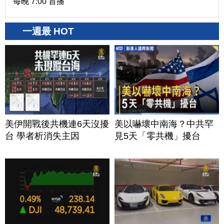
每晚 7:00 首播
一週最 HOT
美伊開戰後共機連6天沒擾
美以嚇壞中南海？中共罕
台 學者析消失主因
見5天「零共機」擾台