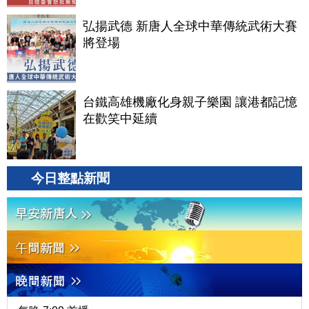
弘揚武德 新唐人全球中華傳統武術大賽
將登場
台鐵高雄機廠化身親子樂園 讓港都記憶
在歡笑中延續
今日整點新聞