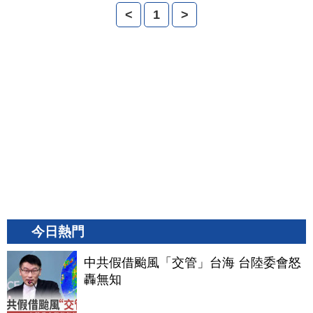
<
1
>
今日熱門
中共假借颱風「交管」台海 台陸委會怒
轟無知