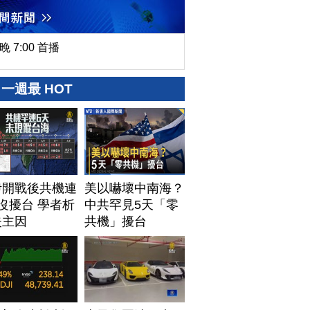
晚 7:00 首播
一週最 HOT
伊開戰後共機連
美以嚇壞中南海？
沒擾台 學者析
中共罕見5天「零
失主因
共機」擾台