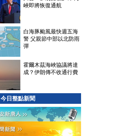
峽即將恢復通航
白海豚颱風最快週五海
警 父親節中部以北防雨
彈
霍爾木茲海峽協議將達
成？伊朗傳不收通行費
今日整點新聞