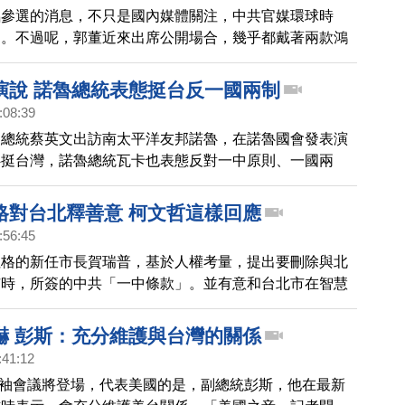
也完全沒有提到總統一詞，而是說郭台銘參選台灣「領導
銘參選的消息，不只是國內媒體關注，中共官媒環球時
銘帽子上的中華民國國旗，也同樣全程被打黑，沒有出現
了。不過呢，郭董近來出席公開場合，幾乎都戴著兩款鴻
印有中華民國國旗的帽子，也因此在環球時報的報導中，
程打上了馬賽克，整段影片中，沒有出現一秒青天白日
演說 諾魯總統表態挺台反一國兩制
官媒央視的國際頻道──中國環球電視網CGTN，報導這
:08:39
也完全沒有提到總統一詞，而是說郭台銘參選台灣「領導
，總統蔡英文出訪南太平洋友邦諾魯，在諾魯國會發表演
銘帽子上的中華民國國旗，也同樣全程被打黑，不准出現
魯挺台灣，諾魯總統瓦卡也表態反對一中原則、一國兩
共對台的武力威脅，挺台不遺餘力！蔡總統隔海受訪時也
不只兩岸關係，還是印太地區的台灣。在印太戰略上，周
格對台北釋善意 柯文哲這樣回應
到台灣越來越重要，有事情會來找台灣。
:56:45
拉格的新任市長賀瑞普，基於人權考量，提出要刪除與北
市時，所簽的中共「一中條款」。並有意和台北市在智慧
。媒體詢問台北市長柯文哲，對賀瑞普釋出的友善訊息，
。
嚇 彭斯：充分維護與台灣的關係
:41:12
領袖會議將登場，代表美國的是，副總統彭斯，他在最新