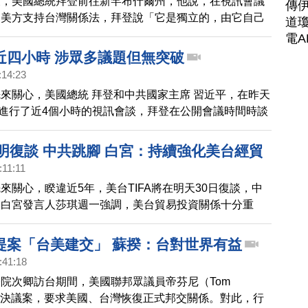
後，美國總統拜登前往新罕布什爾州，他說，在視訊會議
傳
達美方支持台灣關係法，拜登說「它是獨立的，由它自己
道瓊
但他後來澄清美方對台政策並未改變。但拜登說「鼓勵他
電A
台灣關係法的要求去做。這是我們正在做的，讓他們自己
近四小時 涉眾多議題但無突破
:14:23
來關心，美國總統 拜登和中共國家主席 習近平，在昨天
午，進行了近4個小時的視訊會談，拜登在公開會議時間時談
經濟和開放印太三個關鍵字，但包括閉門會談在內，雙方
存在分歧，被認為難有突破；針對台灣議題，美國「強烈
A明復談 中共跳腳 白宮：持續強化美台經貿
台海穩定的「單邊作法」。
:11:11
來關心，睽違近5年，美台TIFA將在明天30日復談，中
。白宮發言人莎琪週一強調，美台貿易投資關係十分重
持續強化與台灣經貿關係，也會繼續關切中共威嚇行徑。
提案「台美建交」 蘇揆：台對世界有益
:41:18
院次卿訪台期間，美國聯邦眾議員帝芬尼（Tom
y）提出決議案，要求美國、台灣恢復正式邦交關係。對此，行