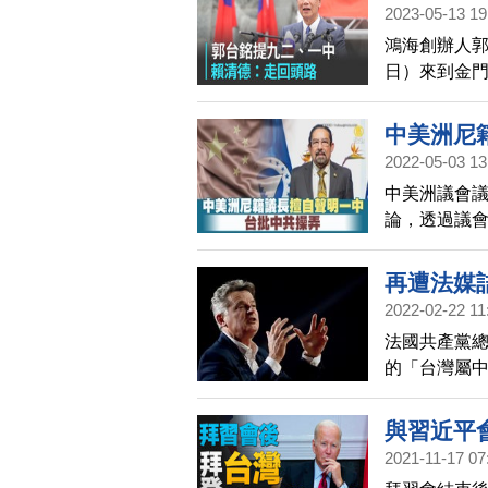
2023-05-13 19
鴻海創辦人郭
日）來到金
當上總統，
擾台。而民
中美洲尼
就是走回頭
2022-05-03 13
中美洲議會議
論，透過議會
日表示，已
嚴正抗議。
再遭法媒
那不代表中
2022-02-22 11
法國共產黨
的「台灣屬
與習近平
2021-11-17 07