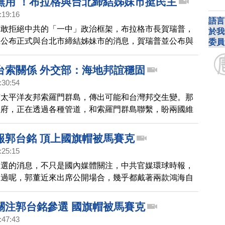
無用 ！布拉格與台北締結姊妹市挺民主
家，會堅持主權。
:19:16
語言
勇敢拒絕中共的「一中」政治框架，布拉格市長賀瑞普，
於我
上公布正式與台北市締結姊妹市的消息，賀瑞普並公布與
委員
市長柯文哲，兩人的握手合照，賀瑞普在發布的貼文中，
華民國旗與捷克國旗符號，並寫上，這項姊妹市關係對雙
台索關係 外交部：海地邦誼穩固
有利」，因為雙方「擁有共同民主價值，而且尊重基本人
:30:54
由」。賀瑞普昨天在德國週日世界報發表評論，指出中共
南太平洋友邦索羅門群島，傳出可能和台灣邦交生變。那
」，並試圖左右捷克的輿論。
政府，正在透過各種管道，和索羅門群島聯繫，盼兩國維
誼。總統蔡英文也表示，會持續努力。
報郭台銘 頂上國旗帽被馬賽克
:25:15
參選的消息，不只是國內媒體關注，中共官媒環球時報，
不過呢，郭董近來出席公開場合，幾乎都戴著兩款鴻海自
中華民國國旗的帽子，也因此在環球時報的報導中，帽子
上了馬賽克，整段影片中，沒有出現過一秒鐘的青天白日
關注郭台銘參選 國旗帽被馬賽克
官媒央視的國際頻道──中國環球電視網CGTN，報導這
:47:43