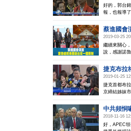
一消息時，
好的，郭台
人」。郭台
報，也報導
中華民國。
海自製的，
帽子是被全
蔡進國會
旗。而在中共
2019-03-25 20
一消息時，
繼續來關心
人」。郭台
說，感謝諾
中華民國。
制，以及中
強調，台灣
捷克布拉
邊國家感受
2019-01-25 12
捷克首都布
京締結姊妹
城市上合作
有什麼看法
中共頻恫
2018-11-16 12
好，APEC