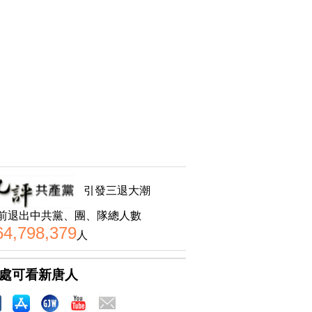
引發三退大潮
前退出中共黨、團、隊總人數
64,798,379
人
處可看新唐人