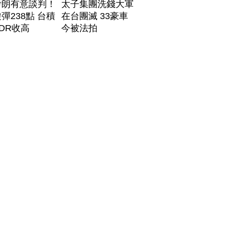
伊朗有意談判！
太子集團洗錢大軍
彈238點 台積
在台團滅 33豪車
DR收高
今被法拍