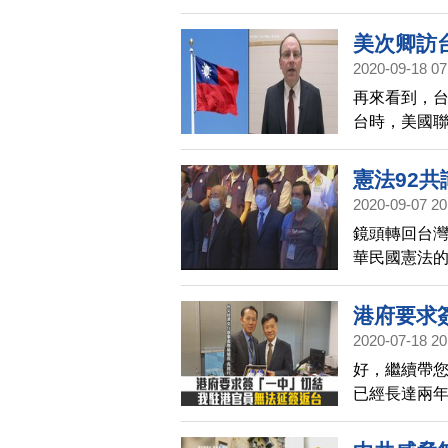
政院長蘇貞昌
台灣願意負
美次卿訪
2020-09-18 07
再來看到，台
台時，美國聯
呼籲美國恢
議案也指示
憲法92
帝芬尼提到，
2020-09-07 20
任美國總統
鏡頭轉回台灣
的共產黨政
華民國憲法
北韓與伊朗
國民黨前中
要中共同意
經國路線，
港府要求
2020-07-18 20
好，繼續帶
已經長達兩
竟然被港府
高銘村不簽，