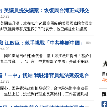
今天(18日)受訪表示，如果國際不要因政治因素干擾，
擔國際責任、提供更多貢獻。
台 美議員提決議案：恢復與台灣正式邦交
:10:29
美關係升溫，就在41年來最高層級的美國國務院官員訪
邦眾議員帝芬尼週四(17日)表示，他已經提出決議案，
復與台灣正式邦交關係，並終結過時的「一中政策」。決
美國行政部門，支持台灣國際參與並洽簽自由貿易協定。
共識 江啟臣：棘手挑戰「中共壟斷中國」
41年以前，美國與台灣維繫正常友好外交關係，直到時
:44:20
卡特在沒有國會同意下，突然與台灣斷交並轉而承認北京
，國民黨週日(6日)全代會，黨主席江啟臣提出「基於中
權。帝芬尼強調，美國與台灣沒有正式關係，等於用對待
的九二共識」，也坦言「中共壟斷了中國」是棘手挑戰。
殘酷政權的方式，對待台灣民選政府。他強調，美國不需
常委建言，以行動實踐反共的黨綱、「反共不反中」的蔣
，才能與世界
會在台灣獲得許多支持。
目
簽「一中」切結 我駐港官員無法延簽返台
4
:13:39
您關心，因為香港政府拒發簽證，台灣駐港辦事處處長，
隨
年，無法上任，沒想到代理處長高銘村，工作簽證到期，
要求簽下「支持一個中國」的切結書，來換取簽證延簽，
已經在周四（16日）返台，行政院長蘇貞昌說，我們是