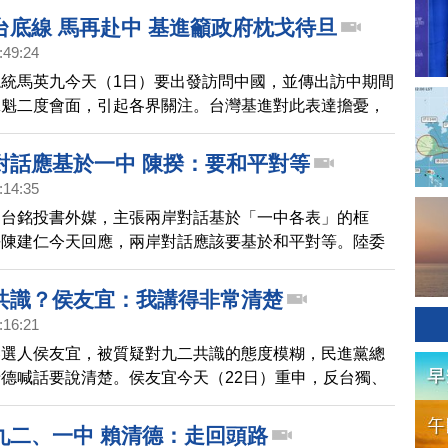
台底線 馬再赴中 基進籲政府枕戈待旦
:49:24
統馬英九今天（1日）要出發訪問中國，並傳出訪中期間
黨魁二度會面，引起各界關注。台灣基進對此表達擔憂，
，指出台海問題沒有模糊空間，呼籲執政黨須枕戈待旦。
對話應基於一中 陳揆：要和平對等
:14:35
郭台銘投書外媒，主張兩岸對話基於「一中各表」的框
長陳建仁今天回應，兩岸對話應該要基於和平對等。陸委
中華民國台灣從來不是中共的一部份，兩岸互不隸屬是客
動也不應該設置對話前提，讓兩岸失去良性互動的契機。
共識？侯友宜：我講得非常清楚
:16:21
參選人侯友宜，被質疑對九二共識的態度模糊，民進黨總
德喊話要說清楚。侯友宜今天（22日）重申，反台獨、
。
九二、一中 賴清德：走回頭路