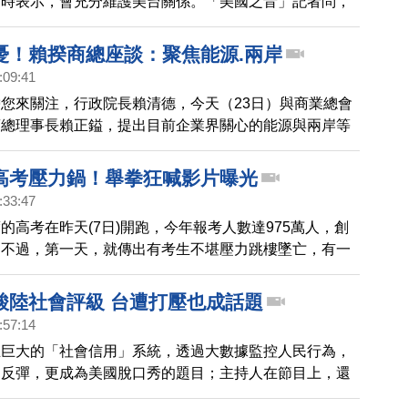
訪時表示，會充分維護美台關係。「美國之音」記者問，
台灣擁抱民主，美國是否有計劃協助台灣擴大國際空間？
川普政府與美國國會都曾對此表達過看法，即使美國持續
憂！賴揆商總座談：聚焦能源.兩岸
國政策，也將充分遵守與台灣的各項協議和條約。彭斯是
:09:41
以來，第1位敢公開表彰台灣民主，說台灣是所有華人榜
您來關注，行政院長賴清德，今天（23日）與商業總會
物，他在APEC期間是否會和台灣代表張忠謀有互動，
商總理事長賴正鎰，提出目前企業界關心的能源與兩岸等
。
是，企業界擔心未來實施非核家園後，台灣將會有缺電危
院長，還特別用一個小故事，來舉例說明，希望企業界能
高考壓力鍋！舉拳狂喊影片曝光
法。我們今天的，火線頭條報導。
:33:47
的高考在昨天(7日)開跑，今年報考人數達975萬人，創
。不過，第一天，就傳出有考生不堪壓力跳樓墜亡，有一
宣誓影片，在網路上被廣傳，學生集體手舉拳頭用擴音器
友認為，中共社會的高考壓力鍋，是毀滅性的教育。
酸陸社會評級 台遭打壓也成話題
:57:14
立巨大的「社會信用」系統，透過大數據監控人民行為，
間反彈，更成為美國脫口秀的題目；主持人在節目上，還
來頻頻頻施壓外企，更改台灣名稱，做了有力的嘲諷。