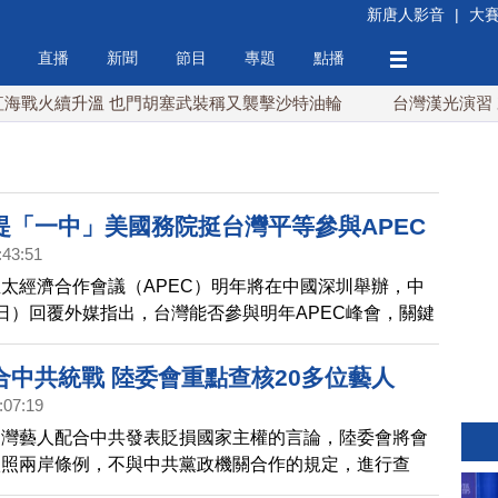
新唐人影音
|
大
直播
新聞
節目
專題
點播
升溫 也門胡塞武裝稱又襲擊沙特油輪
台灣漢光演習 賴清德
提「一中」美國務院挺台灣平等參與APEC
:43:51
太經濟合作會議（APEC）明年將在中國深圳舉辦，中
日）回覆外媒指出，台灣能否參與明年APEC峰會，關鍵
所謂「一中原則」。對此，[切]中華民國外交部長林佳龍
共對台灣參與明年APEC大會附加很多條件，違反去年
合中共統戰 陸委會重點查核20多位藝人
026年主辦權時，所寫下的書面承諾，台灣會捍衛自身權
:07:19
近國家一起反制。美國國務院4日也表示，美國堅持台灣
台灣藝人配合中共發表貶損國家主權的言論，陸委會將會
C成員經濟體，都應依照APEC慣例，獲得平等、完整的參
依照兩岸條例，不與中共黨政機關合作的規定，進行查
將敦促北京制定規則，確保與會者安全。
定20多名藝人。