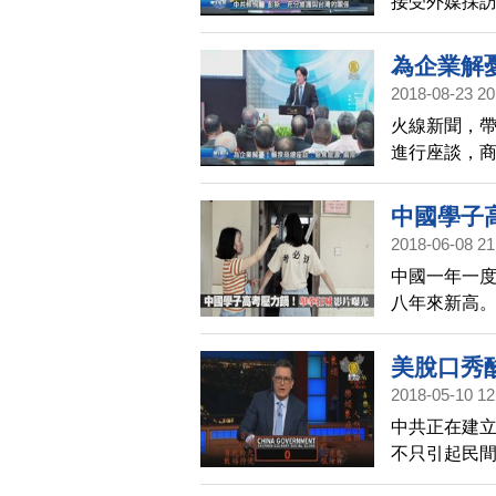
接受外媒採
彭斯曾讚揚
彭斯回覆，
為企業解
遵守一個中
2018-08-23 20
美國自尼克森
火線新聞，帶
樣的元首級人
進行座談，
也受到矚目
議題。尤其
機，賴清德
中國學子
夠，改變想
2018-06-08 21
中國一年一度
八年來新高
段學校考前
狂喊，有網
美脫口秀
2018-05-10 12
中共正在建
不只引起民
針對中共近