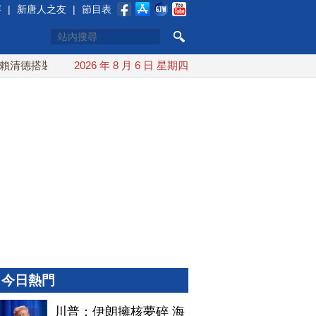
賽
|
新唐人之友
|
節目表
搭裝甲車進駐衡山指揮所
2026 年 8 月 6 日 星期四
AIT公開台美海巡合作 余茂春：東亞
今日熱門
川普：伊朗擁核夢碎 海