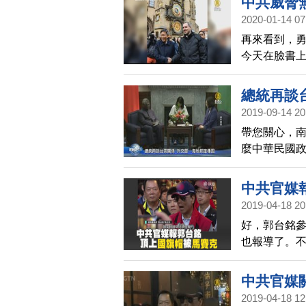
中共威脅
主權獨立國
2020-01-14 07
再來看到，
今天在臉書
來訪的台北
打上三次中
總統再談
方都「最為
2019-09-14 20
權和文化自
帶您關心，
「滿腔憤恨
麼中華民國
持穩固的邦
中共官媒
2019-04-18 20
好，郭台銘
也報導了。
製的，印有
是被全程打
中共官媒
旗。而在中共
2019-04-18 12