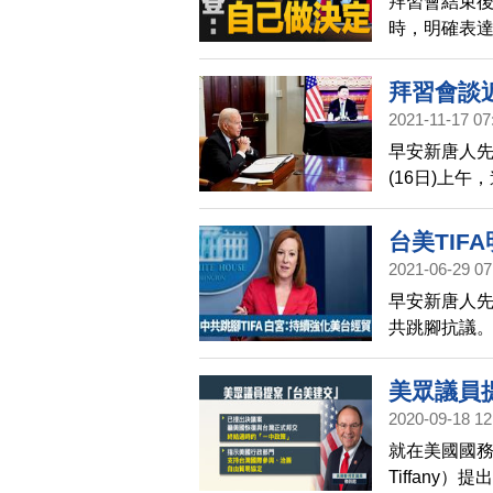
拜習會結束
時，明確表
做決定」。
們完全按照
拜習會談
決定。」
2021-11-17 07
早安新唐人先
(16日)上
到，人權、
許多議題仍
台美TIF
反對」破壞
2021-06-29 07
早安新唐人先
共跳腳抗議
要，美國會
美眾議員
2020-09-18 12
就在美國國務
Tiffan