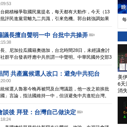
:09:53
台銘積極爭取國民黨提名，每天都有大動作，今天（13
門批評民進黨背離九二共識，引來危機。郭台銘強調如果
每
就用「一中各表」基礎與對岸重啟談判，共機也就不會再
進黨總統提名人賴清德今天在屏東造勢，他直言九二共識
籍議長擅自聲明一中 台批中共操弄
路，沒主權的和平，不是真正的和平。
:15:38
長、尼加拉瓜國籍奧德加，台北時間28日，未經議會討
社群平台發表呼應中共所謂一中聲明。中華民國外交部3
在第一時間請駐瓜地馬拉大使館，向中美洲議會的主席團
多國議員表達不滿，例如巴拿馬議員拉莫斯向媒體表示，
詰問 共產黨候選人改口：避免中共犯台
美
美洲議會、也不是大多數議員的立場
:20:00
6天
總統候選人魯塞今晚再被問及台灣議題，他一改之前挨批
消
中國」言論，指法國維持一中，但須避免中共進犯台灣。
會談後 拜登：台灣自己做決定
:18:24