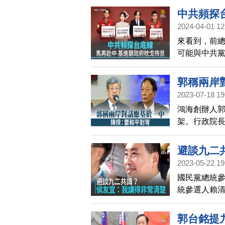
中共頻探
2024-04-01 12
來看到，前總
可能與中共
召開記者會
郭稱兩岸
2023-07-18 19
鴻海創辦人
架。行政院
會也指出，
觀事實，互
避談九二
2023-05-22 19
國民黨總統
統參選人賴清
反一國兩制
郭台銘提