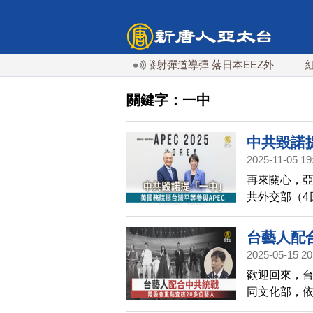
今年第6次！朝鮮發射彈道導彈 落日本EEZ外
紅海戰火續
關鍵字：一中
中共毀諾
2025-11-05 19
再來關心，亞
共外交部（4
在於遵守中共
今天表示，中
台藝人配
中方在爭取2
2025-05-15 20
利，與理念相
歡迎回來，
等所有APE
同文化部，
與權。美方
處，初步是鎖