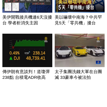
美伊開戰後共機連6天沒擾
美以嚇壞中南海？中共罕
台 學者析消失主因
見5天「零共機」擾台
傳伊朗有意談判！道瓊彈
太子集團洗錢大軍在台團
238點 台積電ADR收高
滅 33豪車今被法拍