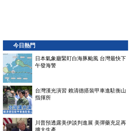
今日熱門
日本氣象廳緊盯白海豚颱風 台灣最快下
午發海警
台灣漢光演習 賴清德搭裝甲車進駐衡山
指揮所
川普預透露美伊談判進展 美彈藥充足再
擴大生產