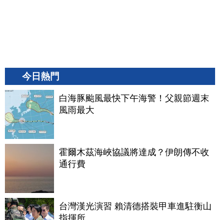
今日熱門
白海豚颱風最快下午海警！父親節週末
風雨最大
霍爾木茲海峽協議將達成？伊朗傳不收
通行費
台灣漢光演習 賴清德搭裝甲車進駐衡山
指揮所