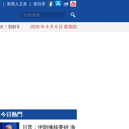
賽
|
新唐人之友
|
節目表
朝鮮發射彈道導彈 落日本EEZ外
2026 年 8 月 6 日 星期四
紅海戰火續升溫 也門胡塞武
今日熱門
川普：伊朗擁核夢碎 海