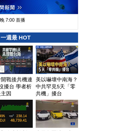
晚 7:00 首播
一週最 HOT
伊開戰後共機連
美以嚇壞中南海？
沒擾台 學者析
中共罕見5天「零
失主因
共機」擾台