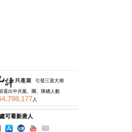
引發三退大潮
前退出中共黨、團、隊總人數
64,798,177
人
處可看新唐人