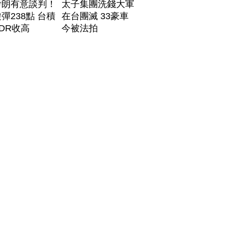
伊朗有意談判！
太子集團洗錢大軍
彈238點 台積
在台團滅 33豪車
DR收高
今被法拍