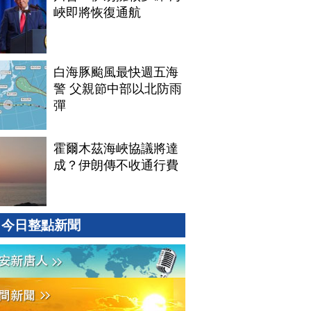
峽即將恢復通航
白海豚颱風最快週五海
警 父親節中部以北防雨
彈
霍爾木茲海峽協議將達
成？伊朗傳不收通行費
今日整點新聞