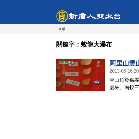
關鍵字：蛟龍大瀑布
阿里山豐
2013-05-16 20
豐山位於嘉
雲林、南投
農村，也是
水成金」景