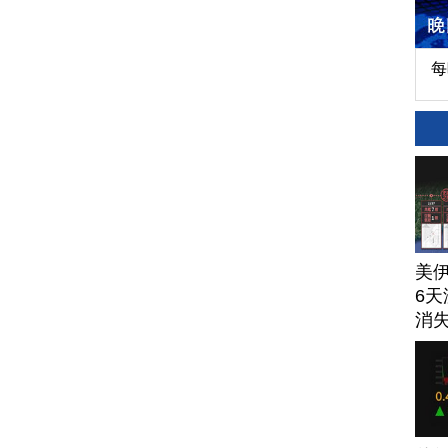
每
美
6天
消