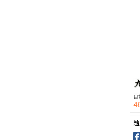
目
4
隨