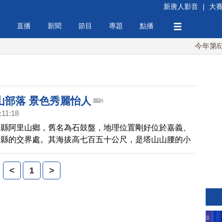
新唐人影音
|
大
直播
新聞
節目
專題
點播
今年第6次！
山部落 景色秀麗怡人
:11:18
義縣阿里山鄉，舊名為石鼓盤，地理位置剛好位於嘉義、
三縣的交界處。其海拔高七百五十公尺，是塔山山腰的小
阿里山鄉境內唯一的平地村，有壯觀的瀑布群，還有「滴
點，是中部一日遊的好去處。
<
1
>