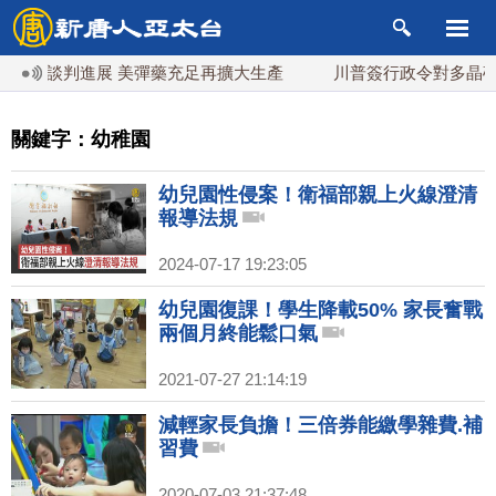
伊談判進展 美彈藥充足再擴大生產
川普簽行政令對多晶矽課1
關鍵字：幼稚園
幼兒園性侵案！衛福部親上火線澄清
報導法規
2024-07-17 19:23:05
幼兒園復課！學生降載50% 家長奮戰
兩個月終能鬆口氣
2021-07-27 21:14:19
減輕家長負擔！三倍券能繳學雜費.補
習費
2020-07-03 21:37:48