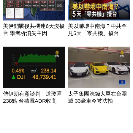
美伊開戰後共機連6天沒擾
美以嚇壞中南海？中共罕
台 學者析消失主因
見5天「零共機」擾台
傳伊朗有意談判！道瓊彈
太子集團洗錢大軍在台團
238點 台積電ADR收高
滅 33豪車今被法拍