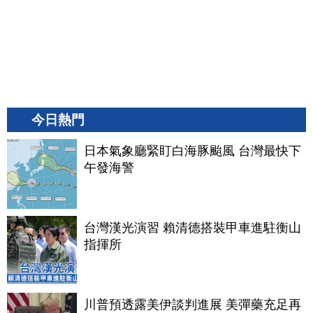
今日熱門
日本氣象廳緊盯白海豚颱風 台灣最快下
午發海警
台灣漢光演習 賴清德搭裝甲車進駐衡山
指揮所
川普預透露美伊談判進展 美彈藥充足再