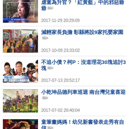
虐童為升官？「紅黃藍」中的邪惡爺
爺
2017-11-29 20:29:09
減輕家長負擔 彰縣將設9家托嬰家園
2017-10-09 23:33:02
不追小債？柯P：沒道理花30塊追討3
塊
2017-07-13 20:52:17
小乾坤品德列車巡迴 南台灣兒童喜迎
2017-07-02 20:40:04
童筆畫媽媽！幼兒新書發表走秀有自
信