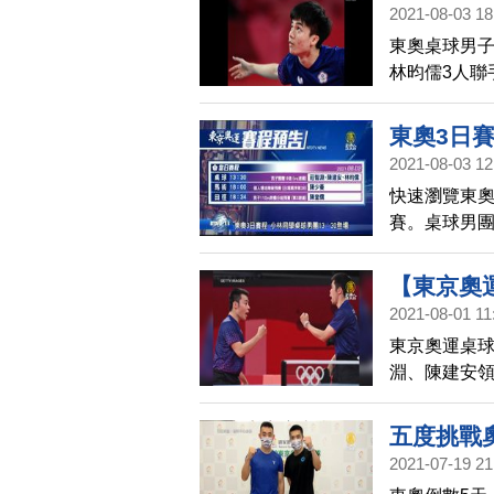
國，無緣晉
2021-08-03 18
強
東奧桌球男子
林昀儒3人聯
最終以3比2
東奧3日賽
2021-08-03 12
快速瀏覽東
賽。桌球男
出賽，在下午
在6點，有馬
【東京奧
110公尺跨
2021-08-01 11
克國晉八
東京奧運桌球
淵、陳建安領
淵、陳建安雙
0獲勝，晉級
五度挑戰
2021-07-19 21