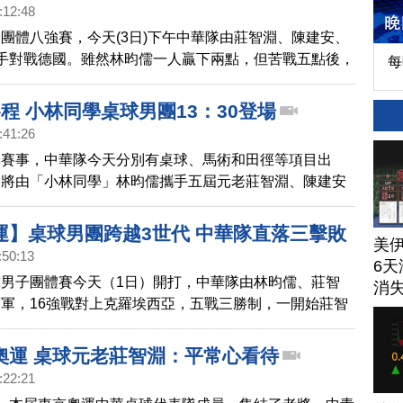
級四強。
:12:48
團體八強賽，今天(3日)下午中華隊由莊智淵、陳建安、
手對戰德國。雖然林昀儒一人贏下兩點，但苦戰五點後，
每
輸給德國，無緣晉級四強。
程 小林同學桌球男團13：30登場
:41:26
奧賽事，中華隊今天分別有桌球、馬術和田徑等項目出
團將由「小林同學」林昀儒攜手五屆元老莊智淵、陳建安
1點半對戰德國，林昀儒有望再戰奧恰洛夫拼復仇。接著
術的陳少曼，挑戰女子個人障礙超越資格賽。另外，男子
運】桌球男團跨越3世代 中華隊直落三擊敗
美
欄資格賽，陳奎儒預計將在 6點半出賽，力拚晉級。
:50:13
強
6天
男子團體賽今天（1日）開打，中華隊由林昀儒、莊智
消
軍，16強戰對上克羅埃西亞，五戰三勝制，一開始莊智
打先馳得點後，林昀儒、莊智淵接連在單打獲勝，以3比
8強賽。
奧運 桌球元老莊智淵：平常心看待
:22:21