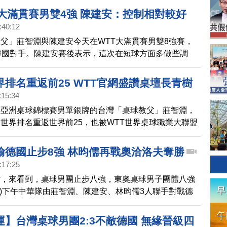
T大滿貫賽男雙4強 陳建安：控制相對較好
:40:12
父」莊智淵與陳建安今天在WTT大滿貫賽男雙8強賽，
韓國對手。陳建安賽後表示，這次在短球方面多做些調
對較好，讓對手較無法有力出手。
排名重返前25 WTT官網盛讚桌壇長青樹
:15:34
年亞洲桌球錦標賽男單銀牌的台灣「桌球教父」莊智淵，
世界排名重返世界前25，也被WTT世界桌球職業大聯盟
他是桌壇的長青樹。
輸德國止步8強 林昀儒再戰奧洽洛夫奪勝
:17:25
點，來看到，桌球男團止步八強，東奧桌球男子團體八強
日)下午中華隊由莊智淵、陳建安、林昀儒3人聯手對戰德
昀儒一人贏下兩點，再次對戰男單銅牌的對手「奧恰洛
城，但團體賽苦戰五點後，中華隊最終以2比3輸給德
運】台灣桌球男團2:3不敵德國 無緣晉級四