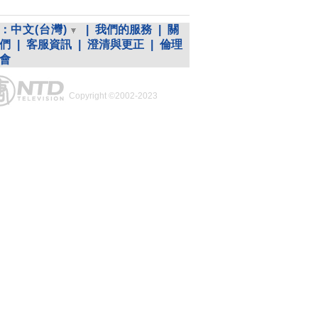
：
中文(台灣)
|
我們的服務
|
關
們
|
客服資訊
|
澄清與更正
|
倫理
會
Copyright ©2002-2023