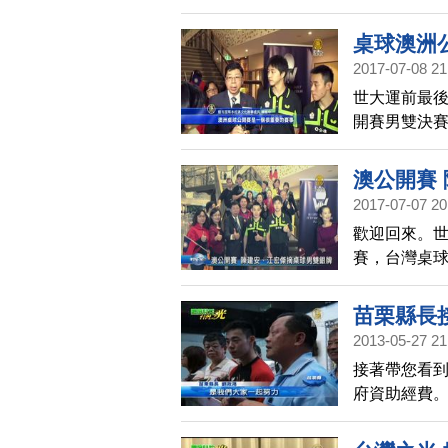
左手一姊田志
新赫，闖進
桌球澳洲
午以直落二
2017-07-08 21
第一人，下
世大運前最後
開賽男雙決賽
得亞軍。
澳公開賽
2017-07-07 20
歡迎回來。
賽，台灣桌
苗栗縣長接
2013-05-27 21
接著帶您看到
府資助經費。
特地頒發20