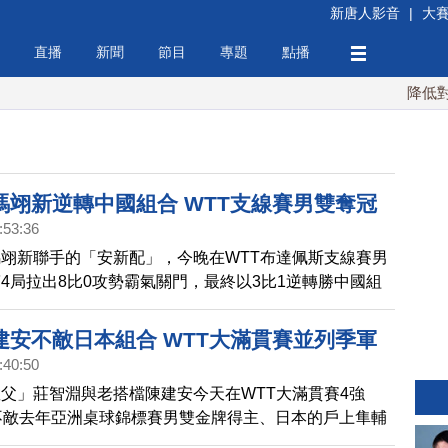
新唐人影音
|
大
直播
新聞
節目
專題
點播
降低對中稀
馮翊新逆轉中國組合 WTT支線賽男雙奪冠
:53:36
翊新聯手的「安新配」，今晚在WTT布達佩斯支線賽男
4局拉出8比0攻勢霸氣關門，最終以3比1逆轉勝中國組
林詩棟，勇奪冠軍。
建安不敵日本組合 WTT大滿貫賽並列季軍
:40:50
父」莊智淵與老搭檔陳建安今天在WTT大滿貫賽4強
不敵去年亞洲桌球錦標賽男雙金牌得主、日本的戶上隼輔
，並列季軍。