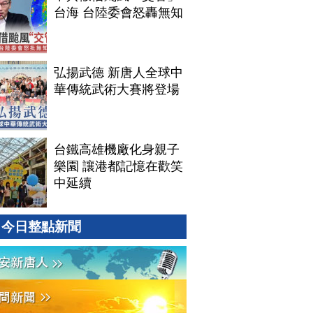
台海 台陸委會怒轟無知
弘揚武德 新唐人全球中
華傳統武術大賽將登場
台鐵高雄機廠化身親子
樂園 讓港都記憶在歡笑
中延續
今日整點新聞