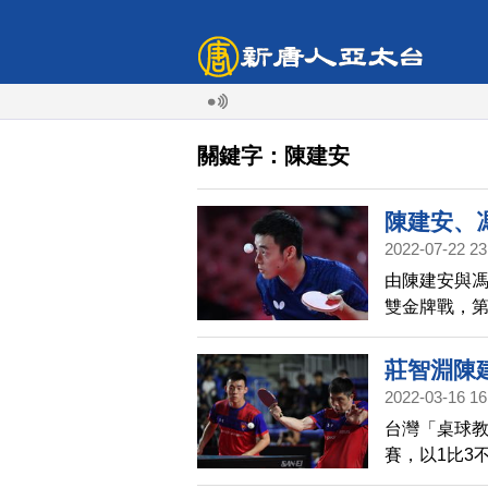
關鍵字：陳建安
陳建安、
2022-07-22 23
由陳建安與馮
雙金牌戰，第
合徐瑛彬與
莊智淵陳
2022-03-16 16
台灣「桌球教
賽，以1比3
與宇田幸矢