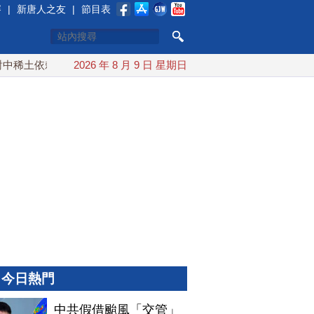
賽
|
新唐人之友
|
節目表
土依賴 川普宣布礦業投資20億美元
2026 年 8 月 9 日 星期日
中東局勢動盪 土耳其沙特
今日熱門
中共假借颱風「交管」