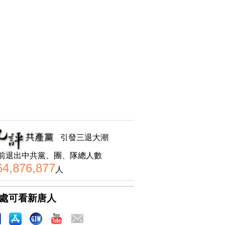
引發三退大潮
前退出中共黨、團、隊總人數
64,876,877
人
處可看新唐人