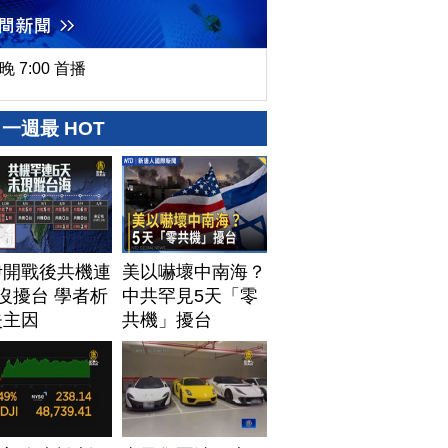
晚 7:00 首播
一週最 HOT
伊開戰後共機連
美以嚇壞中南海？
沒擾台 學者析
中共罕見5天「零
失主因
共機」擾台