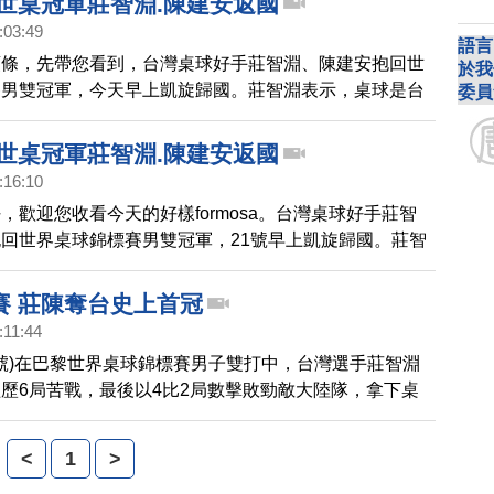
 世桌冠軍莊智淵.陳建安返國
:03:49
語言
頭條，先帶您看到，台灣桌球好手莊智淵、陳建安抱回世
於我
賽男雙冠軍，今天早上凱旋歸國。莊智淵表示，桌球是台
委員
他國家競爭的重要項目，希望企業界能給桌球更多支持，
目標瞄準2016里約奧運。
 世桌冠軍莊智淵.陳建安返國
:16:10
，歡迎您收看今天的好樣formosa。台灣桌球好手莊智
回世界桌球錦標賽男雙冠軍，21號早上凱旋歸國。莊智
球是台灣可以跟其他國家競爭的重要項目，希望企業界能
持，兩人更已經把目標瞄準2016里約奧運 。
賽 莊陳奪台史上首冠
:11:44
9號)在巴黎世界桌球錦標賽男子雙打中，台灣選手莊智淵
歷6局苦戰，最後以4比2局數擊敗勁敵大陸隊，拿下桌
史首金，締造台灣體壇最驕傲的一刻。
<
1
>