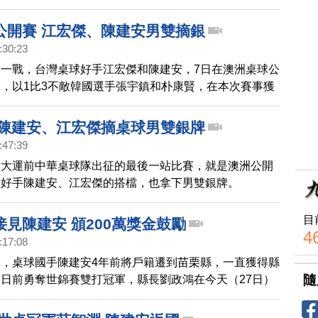
希 拿下銀牌。桌球男單方面，陳建安也擊敗北韓一哥朴
金牌戰。而在羽球男單方面，台灣「羽球王子」王子維上
公開賽 江宏傑、陳建安男雙摘銀
擊敗日本選手五十嵐優，同樣挺進金牌戰，成為台灣男單
:30:23
午決賽對手是日本的西本拳太。
一戰，台灣桌球好手江宏傑和陳建安，7日在澳洲桌球公
，以1比3不敵韓國選手張宇鎮和朴康賢，在本次賽事獲
 陳建安、江宏傑摘桌球男雙銀牌
:47:39
世大運前中華桌球隊出征的最後一站比賽，就是澳洲公開
球好手陳建安、江宏傑的搭檔，也拿下男雙銀牌。
目
見陳建安 頒200萬獎金鼓勵
4
:17:08
，桌球國手陳建安4年前將戶籍遷到苗栗縣，一直獲得縣
隨
日前勇奪世錦賽雙打冠軍，縣長劉政鴻在今天（27日）
0萬獎金，勉勵陳建安要繼續努力，為國爭光。