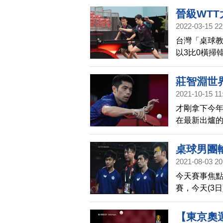
晉級WT
2022-03-15 22
台灣「桌球教
以3比0橫掃
整，控制相
莊智淵世界
2021-10-15 11
才剛拿下今
在最新出爐的
官網盛讚，
桌球男團
2021-08-03 20
今天賽事焦
賽，今天(3
國。雖然林
夫」也扳回一
【東京奧