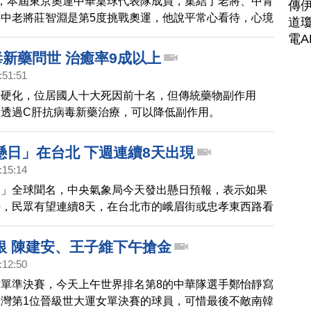
，本屆東京奧運中華桌球代表隊成員，集結了老將、中青
傳
中老將莊智淵是第5度挑戰奧運，他說平常心看待，心境
道瓊
那麼緊張，期待能在奧運場上發揮最好的自己。
電A
毒新藥問世 治癒率9成以上
:51:51
肝硬化，位居國人十大死因前十名，但傳統藥物副作用
，透過C肝抗病毒新藥治療，可以降低副作用。
懸日」在台北 下週連續8天出現
:15:14
日」全球聞名，中央氣象局今天發出懸日預報，表示如果
，民眾有望連續8天，在台北市的峨眉街或忠孝東西路看
時氣象局也提醒民眾，如果觀賞懸日，記得配戴深色眼
線過強讓眼睛受傷。
銀 陳建安、王子維下午搶金
:12:50
單準決賽，今天上午世界排名第8的中華隊選手鄭怡靜寫
灣第1位晉級世大運女單決賽的球員，可惜最後不敵南韓