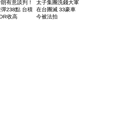
伊朗有意談判！
太子集團洗錢大軍
彈238點 台積
在台團滅 33豪車
DR收高
今被法拍