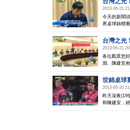
台灣之光
2013-05-21 21
今天的新聞
界桌球錦標
灣可以跟其
兩人更已經把
台灣之光
2013-05-21 20
各位觀眾您好
淵、陳建安抱
淵表示，桌
給桌球更多支
世錦桌球
2013-05-20 21
昨天深夜(1
和陳建安，經
球世錦賽歷