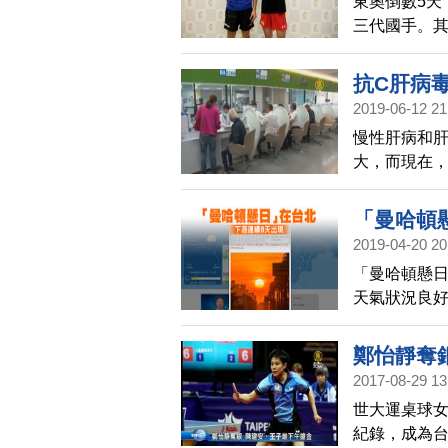
東奧倒數5天
三代國手。其
上相對沒有
抗C肝病
2019-06-12 21
慢性肝病和
大，而現在
「曼哈頓
2019-04-20 20
「曼哈頓懸
天氣狀況良好
到懸日。同
鏡，防止光
鄭怡靜奪
2017-08-29 13
世大運桌球女
紀錄，成為台