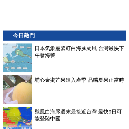
今日熱門
日本氣象廳緊盯白海豚颱風 台灣最快下
午發海警
埔心金蜜芒果進入產季 品嚐夏果正當時
颱風白海豚週末最接近台灣 最快9日可
能登陸中國