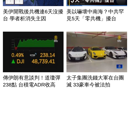
美伊開戰後共機連6天沒擾
美以嚇壞中南海？中共罕
台 學者析消失主因
見5天「零共機」擾台
傳伊朗有意談判！道瓊彈
太子集團洗錢大軍在台團
238點 台積電ADR收高
滅 33豪車今被法拍