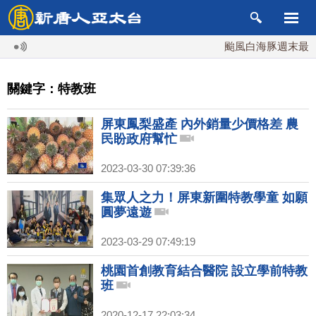
颱風白海豚週末最接近
關鍵字：特教班
屏東鳳梨盛產 內外銷量少價格差 農
民盼政府幫忙
2023-03-30 07:39:36
集眾人之力！屏東新圍特教學童 如願
圓夢遠遊
2023-03-29 07:49:19
桃園首創教育結合醫院 設立學前特教
班
2020-12-17 22:03:34